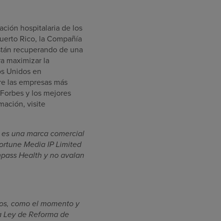
ción hospitalaria de los
Puerto Rico, la Compañía
están recuperando de una
a maximizar la
os Unidos en
tre las empresas más
 Forbes y los mejores
mación, visite
® es una marca comercial
ortune Media IP Limited
ompass Health y no avalan
cos, como el momento y
la Ley de Reforma de