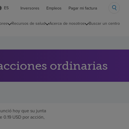
ista
Inversores
Empleos
Pagar mi factura
e
diomas
ores
Recursos de salud
Acerca de nosotros
Buscar un centro
ontraída
acciones ordinarias
nció hoy que su junta
de 0.19 USD por acción,