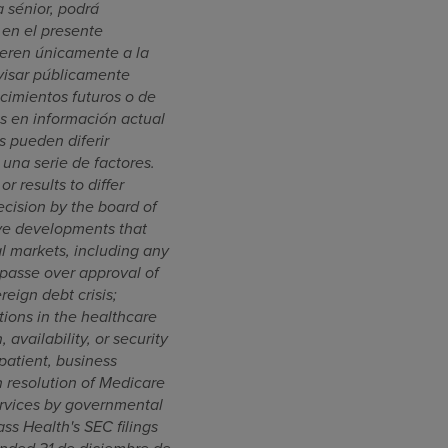
 sénior, podrá
 en el presente
ieren únicamente a la
visar públicamente
cimientos futuros o de
s en información actual
s pueden diferir
una serie de factores.
r results to differ
ecision by the board of
tive developments that
al markets, including any
impasse over approval of
reign debt crisis;
ions in the healthcare
 availability, or security
patient, business
h resolution of Medicare
ervices by governmental
ss Health's SEC filings