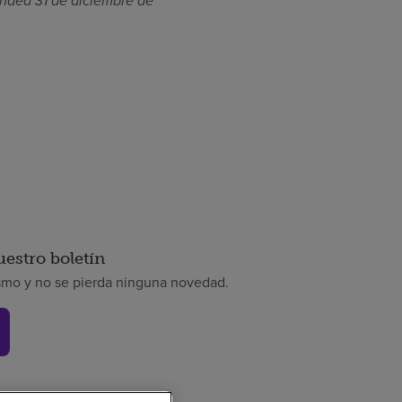
ended 31 de diciembre de
uestro boletín
smo y no se pierda ninguna novedad.