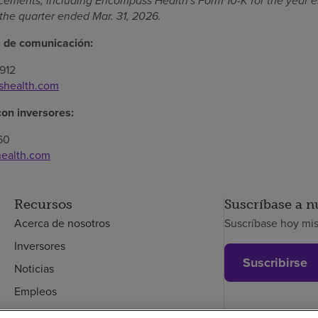
cements, including Encompass Health's Form 10-K for the year 
the quarter ended Mar. 31, 2026.
s de comunicación:
912
shealth.com
con inversores:
60
ealth.com
Recursos
Suscríbase a n
Acerca de nosotros
Suscríbase hoy mi
Inversores
Suscribirse
Noticias
Empleos
Empleados