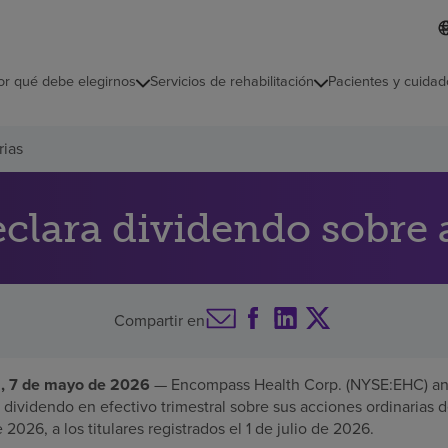
L
I
d
d
i
i
o
or qué debe elegirnos
Servicios de rehabilitación
Pacientes y cuidad
c
m
a
s
rias
e
l
e
c
lara dividendo sobre 
c
i
o
n
a
Compartir en
d
o
 7 de mayo de 2026
— Encompass Health Corp. (NYSE:EHC) anu
 dividendo en efectivo trimestral sobre sus acciones ordinarias 
 2026, a los titulares registrados el 1 de julio de 2026.