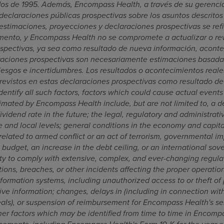
ados de 1995. Además, Encompass Health, a través de su gerencia
declaraciones públicas prospectivas sobre los asuntos descritos
stimaciones, proyecciones y declaraciones prospectivas se ref
mento, y Encompass Health no se compromete a actualizar o re
spectivas, ya sea como resultado de nueva información, aconte
raciones prospectivas son necesariamente estimaciones basada
riesgos e incertidumbres. Los resultados o acontecimientos reale
revistos en estas declaraciones prospectivas como resultado de 
identify all such factors, factors which could cause actual events o
imated by Encompass Health include, but are not limited to, a d
ividend rate in the future; the legal, regulatory and administra
te and local levels; general conditions in the economy and capit
y related to armed conflict or an act of terrorism, governmental 
 budget, an increase in the debt ceiling, or an international sove
ty to comply with extensive, complex, and ever-changing regulat
tions, breaches, or other incidents affecting the proper operation,
formation systems, including unauthorized access to or theft of 
tive information; changes, delays in (including in connection wit
als), or suspension of reimbursement for Encompass Health's s
her factors which may be identified from time to time in Encompa