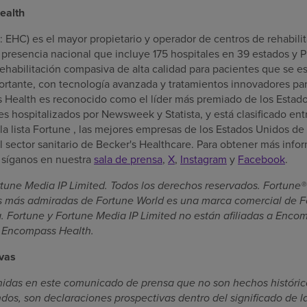
ealth
EHC) es el mayor propietario y operador de centros de rehabilita
presencia nacional que incluye 175 hospitales en 39 estados y 
ehabilitación compasiva de alta calidad para pacientes que se 
rtante, con tecnología avanzada y tratamientos innovadores par
 Health es reconocido como el líder más premiado de los Estad
es hospitalizados por Newsweek y Statista, y está clasificado en
a lista Fortune , las mejores empresas de los Estados Unidos de
el sector sanitario de Becker's Healthcare. Para obtener más infor
o síganos en nuestra
sala de prensa
,
X
,
Instagram
y
Facebook
.
tune Media IP Limited. Todos los derechos reservados. Fortune
as más admiradas de Fortune World es una marca comercial de F
ia. Fortune y Fortune Media IP Limited no están afiliadas a Enc
e Encompass Health.
ivas
nidas en este comunicado de prensa que no son hechos históri
ndos, son declaraciones prospectivas dentro del significado de 