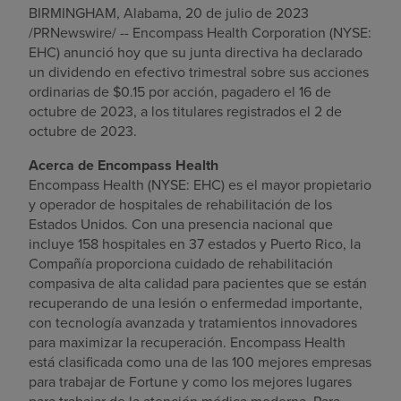
BIRMINGHAM, Alabama
,
20 de julio de 2023
Buscar un centro
/PRNewswire/ -- Encompass Health Corporation (NYSE:
EHC) anunció hoy que su junta directiva ha declarado
un dividendo en efectivo trimestral sobre sus acciones
ordinarias de
$0.15
por acción, pagadero el
16 de
Inversores
octubre de 2023
, a los titulares registrados el
2 de
Empleos
octubre de 2023
.
Pagar mi factura
Acerca de Encompass Health
Encompass Health (NYSE: EHC) es el mayor propietario
y operador de hospitales de rehabilitación de
los
Estados Unidos
. Con una presencia nacional que
incluye 158 hospitales en 37 estados y
Puerto Rico
, la
Compañía proporciona cuidado de rehabilitación
compasiva de alta calidad para pacientes que se están
recuperando de una lesión o enfermedad importante,
con tecnología avanzada y tratamientos innovadores
para maximizar la recuperación. Encompass Health
está clasificada como una de las 100 mejores empresas
para trabajar de Fortune y como los mejores lugares