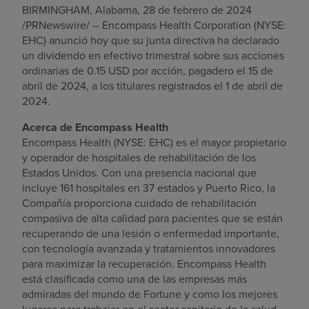
BIRMINGHAM, Alabama
,
28 de febrero de 2024
Buscar un centro
/PRNewswire/ -- Encompass Health Corporation (NYSE:
EHC) anunció hoy que su junta directiva ha declarado
un dividendo en efectivo trimestral sobre sus acciones
ordinarias de
0.15 USD
por acción, pagadero el
15 de
Inversores
abril de 2024
, a los titulares registrados el
1 de abril de
Empleos
2024
.
Pagar mi factura
Acerca de Encompass Health
Encompass Health (NYSE: EHC) es el mayor propietario
y operador de hospitales de rehabilitación de
los
Estados Unidos
. Con una presencia nacional que
incluye 161 hospitales en 37 estados y
Puerto Rico
, la
Compañía proporciona cuidado de rehabilitación
compasiva de alta calidad para pacientes que se están
recuperando de una lesión o enfermedad importante,
con tecnología avanzada y tratamientos innovadores
para maximizar la recuperación. Encompass Health
está clasificada como una de las empresas más
admiradas del mundo de Fortune y como los mejores