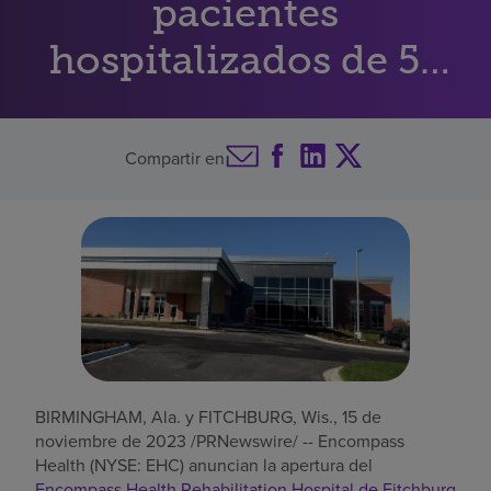
pacientes
Buscar un centro
hospitalizados de 56
camas, ahora abierto
Inversores
en Wisconsin
Compartir en
Empleos
Pagar mi factura
BIRMINGHAM, Ala.
y FITCHBURG, Wis.
,
15 de
noviembre de 2023
/PRNewswire/ -- Encompass
Health (NYSE: EHC) anuncian la apertura del
Encompass Health Rehabilitation Hospital de
Fitchburg