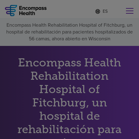
Lista
I
d
de
i
idiomas
Encompass Health Rehabilitation Hospital of Fitchburg, un
o
Encuentre una localidad cerca de usted
contraída
hospital de rehabilitación para pacientes hospitalizados de
m
a
56 camas, ahora abierto en Wisconsin
s
e
l
Encompass Health
Por qué debe elegirnos
e
c
Rehabilitation
c
Servicios de rehabilitación
i
o
Hospital of
n
Pacientes y cuidadores
a
Fitchburg, un
d
o
hospital de
Recursos de salud
rehabilitación para
Acerca de nosotros