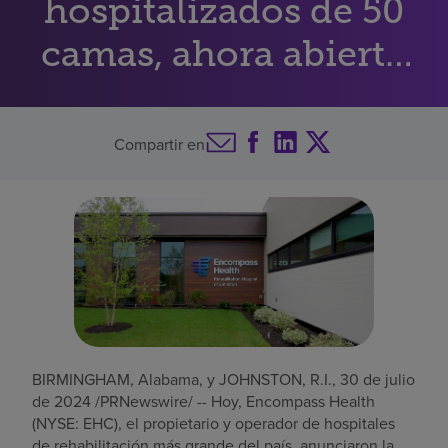
hospitalizados de 50
Buscar un centro
camas, ahora abierto
en Rhode Island
Inversores
Compartir en
Empleos
Pagar mi factura
BIRMINGHAM, Alabama
, y
JOHNSTON, R.I.
,
30 de julio
de 2024
/PRNewswire/ -- Hoy, Encompass Health
(NYSE: EHC), el propietario y operador de hospitales
de rehabilitación más grande del país, anunciaron la