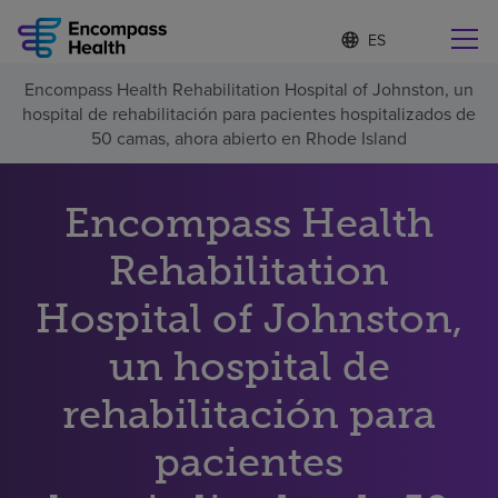
I
Lista
d
de
i
idiomas
Encompass Health Rehabilitation Hospital of Johnston, un
o
Encuentre una localidad cerca de usted
contraída
hospital de rehabilitación para pacientes hospitalizados de
m
a
50 camas, ahora abierto en Rhode Island
s
e
l
Encompass Health
Por qué debe elegirnos
e
c
Rehabilitation
c
Servicios de rehabilitación
i
o
Hospital of Johnston,
n
Pacientes y cuidadores
a
un hospital de
d
o
rehabilitación para
Recursos de salud
pacientes
Acerca de nosotros