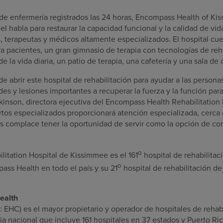
e enfermería registrados las 24 horas, Encompass Health of
Ki
el habla para restaurar la capacidad funcional y la calidad de vid
 terapeutas y médicos altamente especializados. El hospital cue
ra pacientes, un gran gimnasio de terapia con tecnologías de reh
e la vida diaria, un patio de terapia, una cafetería y una sala de 
e abrir este hospital de rehabilitación para ayudar a las person
s y lesiones importantes a recuperar la fuerza y la función para
kinson
, directora ejecutiva del Encompass Health Rehabilitation
tos especializados proporcionará atención especializada, cerca d
s complace tener la oportunidad de servir como la opción de con
o
litation Hospital de
Kissimmee
es el 161
hospital de rehabilitac
o
ass Health en todo el país y su 21
hospital de rehabilitación de
ealth
EHC) es el mayor propietario y operador de hospitales de rehab
ia nacional que incluye 161 hospitales en 37 estados y
Puerto Ri