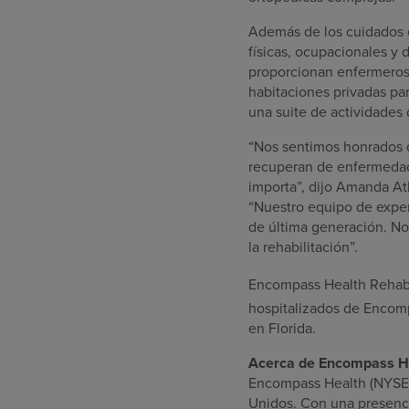
Además de los cuidados d
físicas, ocupacionales y d
proporcionan enfermeros,
habitaciones privadas pa
una suite de actividades d
“Nos sentimos honrados d
recuperan de enfermedade
importa”, dijo
Amanda At
“Nuestro equipo de exper
de última generación. No
la rehabilitación”.
Encompass Health Rehabi
hospitalizados de Encomp
en
Florida
.
Acerca de Encompass H
Encompass Health (NYSE: 
Unidos
. Con una presenc