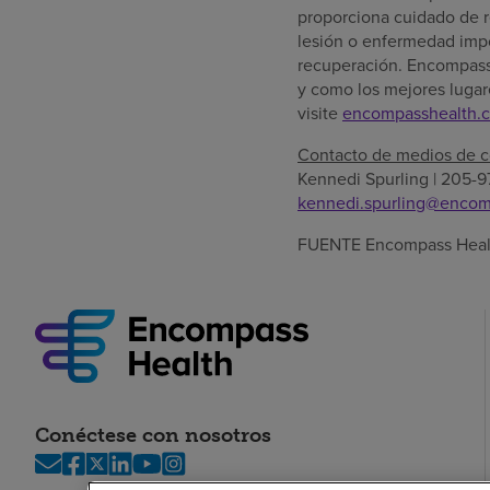
proporciona cuidado de r
lesión o enfermedad impo
recuperación. Encompass
y como los mejores lugare
visite
encompasshealth.
Contacto de medios de 
Kennedi Spurling
| 205-9
kennedi.spurling@encom
FUENTE Encompass Heal
Conéctese con nosotros