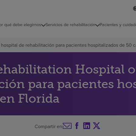
L
I
d
d
i
i
o
or qué debe elegirnos
Servicios de rehabilitación
Pacientes y cuidad
c
m
a
s
hospital de rehabilitación para pacientes hospitalizados de 50 c
e
l
e
c
abilitation Hospital 
c
i
ación para pacientes ho
o
n
a
en Florida
d
o
Compartir en