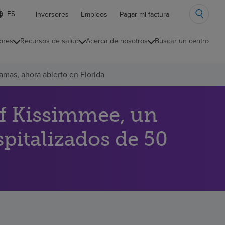
ista
Inversores
Empleos
Pagar mi factura
e
diomas
ores
Recursos de salud
Acerca de nosotros
Buscar un centro
ontraída
amas, ahora abierto en Florida
of Kissimmee, un
spitalizados de 50