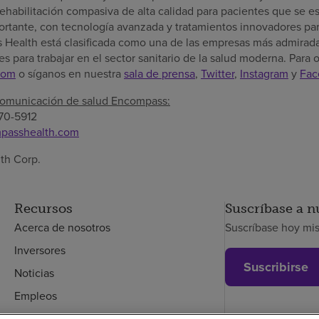
ehabilitación compasiva de alta calidad para pacientes que se 
rtante, con tecnología avanzada y tratamientos innovadores par
 Health está clasificada como una de las empresas más admirad
s para trabajar en el sector sanitario de la salud moderna. Para
com
o síganos en nuestra
sala de prensa
,
Twitter
,
Instagram
y
Fac
comunicación de salud Encompass:
70-5912
passhealth.com
th Corp.
Recursos
Suscríbase a n
Acerca de nosotros
Suscríbase hoy mi
Inversores
Suscribirse
Noticias
Empleos
Empleados