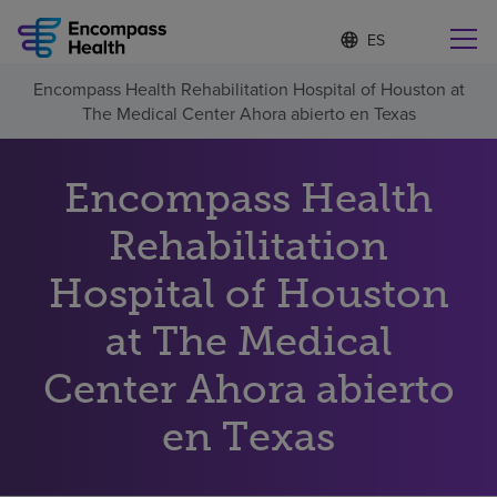
I
Lista
d
de
i
idiomas
Encompass Health Rehabilitation Hospital of Houston at
o
Encuentre una localidad cerca de usted
contraída
The Medical Center Ahora abierto en Texas
m
a
s
e
Encompass Health
l
Por qué debe elegirnos
e
Rehabilitation
c
c
Hospital of Houston
Servicios de rehabilitación
i
o
n
at The Medical
Pacientes y cuidadores
a
d
Center Ahora abierto
o
Recursos de salud
en Texas
Acerca de nosotros