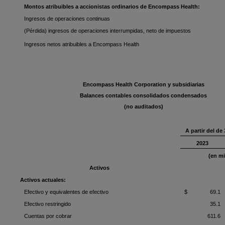
Montos atribuibles a accionistas ordinarios de Encompass Health:
Ingresos de operaciones continuas
(Pérdida) ingresos de operaciones interrumpidas, neto de impuestos
Ingresos netos atribuibles a Encompass Health
Encompass Health Corporation y subsidiarias
Balances contables consolidados condensados
(no auditados)
A partir del de
2023
(en mi
Activos
Activos actuales:
Efectivo y equivalentes de efectivo
$ 69.1
Efectivo restringido
35.1
Cuentas por cobrar
611.6