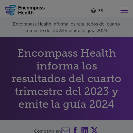
I
Lista
d
de
i
idiomas
Encompass Health informa los resultados del cuarto
o
Encuentre u
contraída
trimestre del 2023 y emite la guía 2024
m
a
s
e
Encompass Health
l
Por qué debe elegirnos
e
informa los
c
c
resultados del cuarto
Servicios de rehabilitación
i
o
n
trimestre del 2023 y
Pacientes y cuidadores
a
d
emite la guía 2024
o
Recursos de salud
Acerca de nosotros
Compartir en