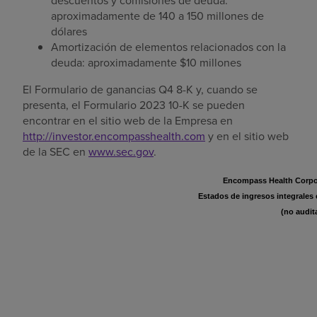
descuentos y comisiones de deuda:
aproximadamente
de 140 a
150 millones de
dólares
Amortización de elementos relacionados con la
deuda: aproximadamente
$10 millones
El Formulario de ganancias Q4 8-K y, cuando se
presenta, el Formulario 2023 10-K se pueden
encontrar en el sitio web de la Empresa en
http://investor.encompasshealth.com
y en el sitio web
de la SEC en
www.sec.gov
.
Encompass Health Corpor
Estados de ingresos integrale
(no audit