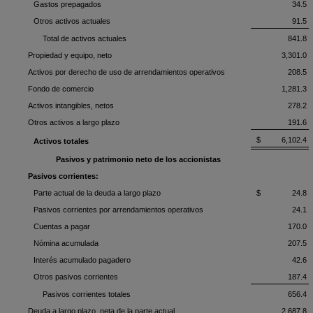
Gastos prepagados
34.5
Otros activos actuales
91.5
Total de activos actuales
841.8
Propiedad y equipo, neto
3,301.0
Activos por derecho de uso de arrendamientos operativos
208.5
Fondo de comercio
1,281.3
Activos intangibles, netos
278.2
Otros activos a largo plazo
191.6
$ 6,102.4
Activos totales
Pasivos y patrimonio neto de los accionistas
Pasivos corrientes:
Parte actual de la deuda a largo plazo
$ 24.8
Pasivos corrientes por arrendamientos operativos
24.1
Cuentas a pagar
170.0
Nómina acumulada
207.5
Interés acumulado pagadero
42.6
Otros pasivos corrientes
187.4
Pasivos corrientes totales
656.4
Deuda a largo plazo, neta de la parte actual
2,687.8