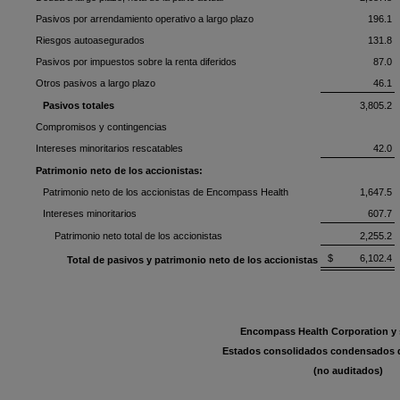
Pasivos por arrendamiento operativo a largo plazo
196.1
Riesgos autoasegurados
131.8
Pasivos por impuestos sobre la renta diferidos
87.0
Otros pasivos a largo plazo
46.1
Pasivos totales
3,805.2
Compromisos y contingencias
Intereses minoritarios rescatables
42.0
Patrimonio neto de los accionistas:
Patrimonio neto de los accionistas de Encompass Health
1,647.5
Intereses minoritarios
607.7
Patrimonio neto total de los accionistas
2,255.2
$ 6,102.4
Total de pasivos y patrimonio neto de los accionistas
Encompass Health Corporation y 
Estados consolidados condensados de
(no auditados)