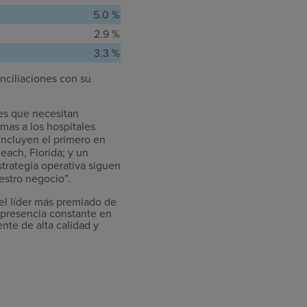
5.0 %
2.9 %
3.3 %
nciliaciones con su
es que necesitan
mas a los hospitales
 incluyen el primero en
ach, Florida; y un
strategia operativa siguen
estro negocio”.
l líder más premiado de
 presencia constante en
ente de alta calidad y