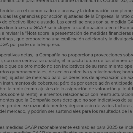
shealth.com para referencia durante la llamada its October 30, 2
ntenidos en el comunicado de prensa y la información compleme
uidas las ganancias por acción ajustadas de la Empresa, la ratio
jo de efectivo libre ajustado. Las conciliaciones con su medida
as directrices no GAAP, se incluyen a continuación o en el Formu
s a revisar la “Nota sobre la presentación de medidas financieras
nings , que proporciona una explicación adicional y la divulgaci
CGA por parte de la Empresa.
s operativas netas, la Compañía no proporciona proyecciones sob
, con una certeza razonable, el impacto futuro de los elemento
ía o que de otro modo no son indicativos de su rendimiento ope
dos gubernamentales, de acción colectiva y relacionados; honor
gales); ajustes de mercado para los derechos de apreciación de a
n instrumentos de cobertura; pérdida por cancelación anticipada
re la renta (como ajustes de la asignación de valoración y liqui
os sobre la renta); elementos relacionados con reestructuracion
lementos que la Compañía considere que no son indicativos de su
n predecirse razonablemente y dependerán de varios factores, 
del mercado, y podrían ser sustanciales para los resultados de l
tes medidas GAAP razonablemente estimables para 2025 se inclu
as otras medidas GAAP de conciliación se pudieran predecir raz