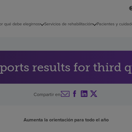
L
I
d
d
i
i
o
or qué debe elegirnos
Servicios de rehabilitación
Pacientes y cuidad
c
m
a
s
e
l
e
c
rts results for third 
c
i
o
n
a
Compartir en
d
o
Aumenta la orientación para todo el año