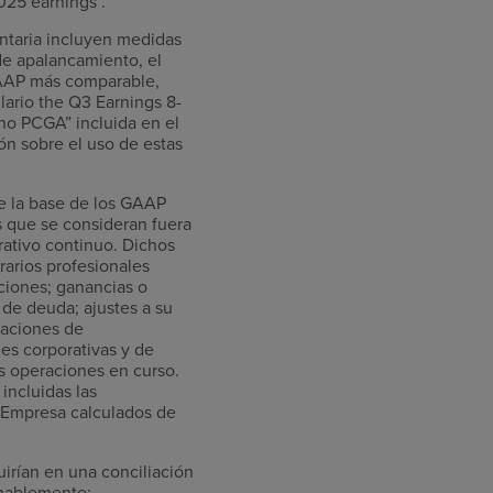
025 earnings .
ntaria incluyen medidas
 de apalancamiento, el
 GAAP más comparable,
lario the Q3 Earnings 8-
 no PCGA” incluida en el
ón sobre el uso de estas
re la base de los GAAP
s que se consideran fuera
rativo continuo. Dichos
arios profesionales
cciones; ganancias o
 de deuda; ajustes a su
daciones de
es corporativas y de
s operaciones en curso.
incluidas las
a Empresa calculados de
irían en una conciliación
onablemente: