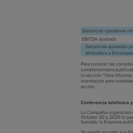
Ganancias operativas ne
EBITDA ajustado
Ganancias ajustadas p
atribuibles a Encompas
Para conocer las consider
complementaria publicada
la sección “Otra informa
orientación para medidas
acción.
Conferencia telefónica 
La Compañía organizará u
October 30 y 2025 to para
llamada, la Empresa publ
Se puede acceder a la ll