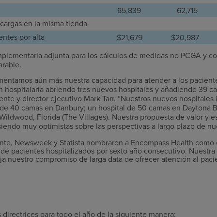
65,839
62,715
cargas en la misma tienda
ntes por alta
$21,679
$20,987
plementaria adjunta para los cálculos de medidas no PCGA y co
rable.
umentamos aún más nuestra capacidad para atender a los pacient
n hospitalaria abriendo tres nuevos hospitales y añadiendo 39 ca
idente y director ejecutivo Mark Tarr. “Nuestros nuevos hospitales
 de 40 camas en Danbury; un hospital de 50 camas en Daytona Be
ildwood, Florida (The Villages). Nuestra propuesta de valor y e
iendo muy optimistas sobre las perspectivas a largo plazo de nu
ente, Newsweek y Statista nombraron a Encompass Health como e
n de pacientes hospitalizados por sexto año consecutivo. Nuestra
fleja nuestro compromiso de larga data de ofrecer atención al paci
directrices para todo el año de la siguiente manera: