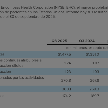
ncompass Health Corporation (NYSE: EHC), el mayor propietari
ción de pacientes en los Estados Unidos, informó hoy sus resulta
izado el 30 de septiembre de 2025.
Q3 2025
Q3 2024
(en millones, excepto da
tas
$1,477.5
$1,351.0
s continuas atribuibles a
1.24
1.07
acción diluida
 acción
1.23
1.03
ionados por las actividades
270.8
267.8
300.1
269.3
ado
174.2
189.7