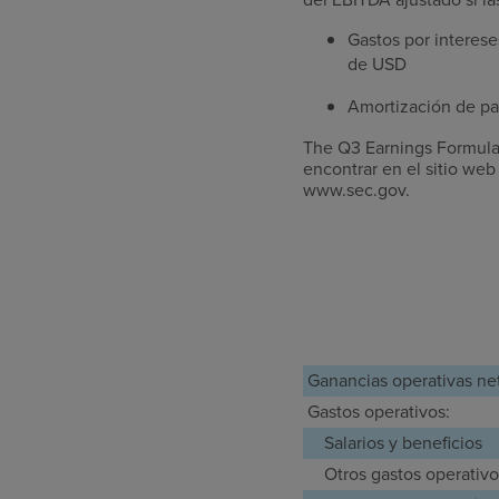
Gastos por interes
de USD
Amortización de pa
The Q3 Earnings Formular
encontrar en el sitio we
www.sec.gov.
Ganancias operativas ne
Gastos operativos:
Salarios y beneficios
Otros gastos operativo