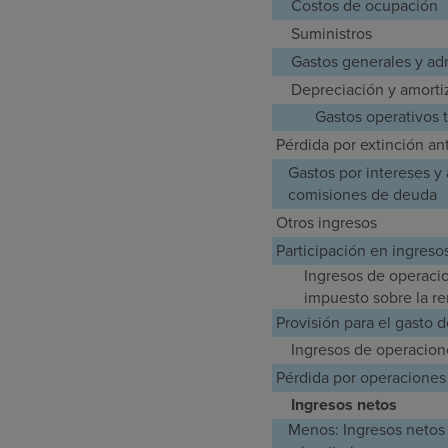
Costos de ocupación
Suministros
Gastos generales y adm
Depreciación y amorti
Gastos operativos t
Pérdida por extinción an
Gastos por intereses y
comisiones de deuda
Otros ingresos
Participación en ingresos
Ingresos de operacio
impuesto sobre la re
Provisión para el gasto d
Ingresos de operacion
Pérdida por operaciones
Ingresos netos
Menos: Ingresos netos 