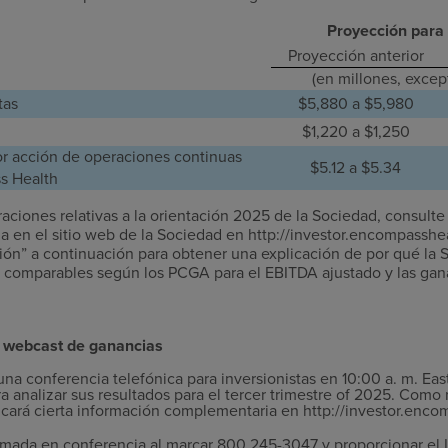
Proyección para
Proyección anterior
(en millones, excep
tas
$5,880 a $5,980
$1,220 a $1,250
or acción de operaciones continuas
$5.12 a $5.34
s Health
aciones relativas a la orientación 2025 de la Sociedad, consulte
 en el sitio web de la Sociedad en http://investor.encompassh
ción” a continuación para obtener una explicación de por qué la
 comparables según los PCGA para el EBITDA ajustado y las gan
y webcast de ganancias
na conferencia telefónica para inversionistas en 10:00 a. m. Eas
 analizar sus resultados para el tercer trimestre of 2025. Como 
icará cierta información complementaria en http://investor.enc
amada en conferencia al marcar 800 245-3047 y proporcionar el I