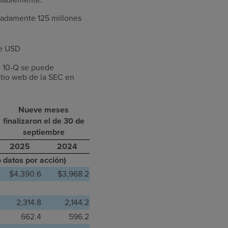
madamente 125 millones
de USD
o 10-Q se puede
itio web de la SEC en
Nueve meses
finalizaron el de 30 de
septiembre
2025
2024
o datos por acción)
$4,390.6
$3,968.2
2,314.8
2,144.2
662.4
596.2