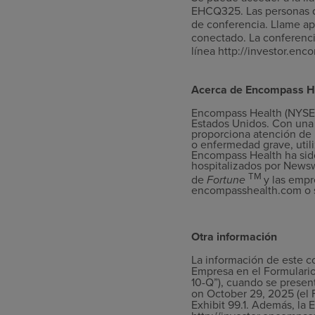
EHCQ325. Las personas q
de conferencia.
Llame apr
conectado.
La conferenci
línea http://investor.en
Acerca de Encompass H
Encompass Health (NYSE: 
Estados Unidos. Con una 
proporciona atención de 
o enfermedad grave, util
Encompass Health ha sid
hospitalizados por Newsw
TM
de
Fortune
y las empr
encompasshealth.com o sí
Otra información
La información de este c
Empresa en el Formulario
10-Q”), cuando se presen
on October 29, 2025 (el 
Exhibit 99.1. Además, la