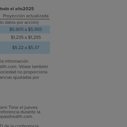
 todo el año2025
Proyección actualizada
to datos por acción)
$5,905 a $5,955
$1,235 a $1,255
$5.22 a $5.37
 la información
ealth.com. Véase también
 Sociedad no proporciona
ancias ajustadas por
tern Time el jueves
referencia durante la
ompasshealth.com.
D de la conferencia