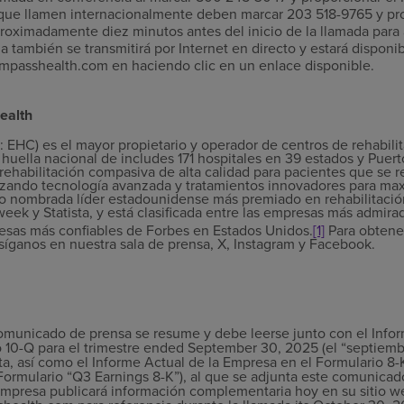
ue llamen internacionalmente deben marcar 203 518-9765 y pro
oximadamente diez minutos antes del inicio de la llamada para
a también se transmitirá por Internet en directo y estará disponi
compasshealth.com en haciendo clic en un enlace disponible.
ealth
EHC) es el mayor propietario y operador de centros de rehabilita
huella nacional de includes 171 hospitales en 39 estados y Puert
rehabilitación compasiva de alta calidad para pacientes que se 
izando tecnología avanzada y tratamientos innovadores para max
o nombrada líder estadounidense más premiado en rehabilitació
eek y Statista, y está clasificada entre las empresas más admir
esas más confiables
de Forbes en Estados Unidos.
[1]
Para obtener
ganos en nuestra sala de prensa, X, Instagram y Facebook.
omunicado de prensa se resume y debe leerse junto con el Inform
 10-Q para el trimestre ended September 30, 2025 (el “septiem
ta, así como el Informe Actual de la Empresa en el Formulario 8
Formulario “Q3 Earnings 8-K”), al que se adjunta este comunica
 Empresa publicará información complementaria hoy en su sitio 