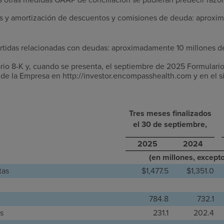
es y amortización de descuentos y comisiones de deuda: aproxi
rtidas relacionadas con deudas: aproximadamente 10 millones 
io 8-K y, cuando se presenta, el septiembre de 2025 Formulari
b de la Empresa en http://investor.encompasshealth.com y en el s
Tres meses finalizados
el 30 de septiembre,
2025
2024
(en millones, except
tas
$1,477.5
$1,351.0
784.8
732.1
s
231.1
202.4