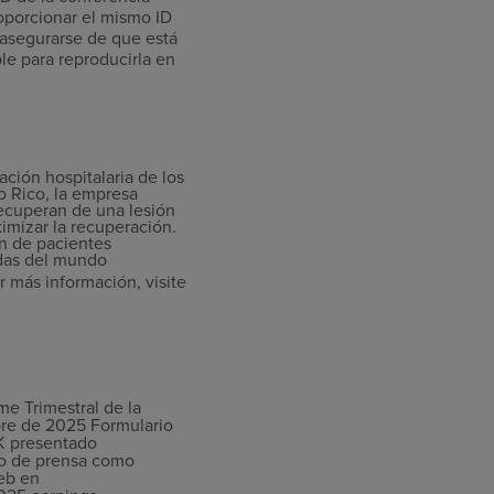
porcionar el mismo ID
 asegurarse de que está
ble para reproducirla en
ción hospitalaria de los
o Rico, la empresa
recuperan de una lesión
imizar la recuperación.
n de pacientes
adas del mundo
 más información, visite
e Trimestral de la
bre de 2025 Formulario
-K presentado
do de prensa como
web en