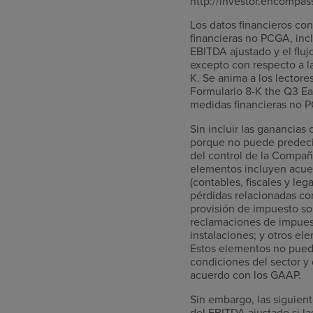
http://investor.encompas
Los datos financieros co
financieras no PCGA, incl
EBITDA ajustado y el flu
excepto con respecto a l
K. Se anima a los lectore
Formulario 8-K the Q3 Ear
medidas financieras no P
Sin incluir las ganancia
porque no puede predecir
del control de la Compañ
elementos incluyen acuer
(contables, fiscales y le
pérdidas relacionadas co
provisión de impuesto sob
reclamaciones de impuest
instalaciones; y otros e
Estos elementos no puede
condiciones del sector y 
acuerdo con los GAAP.
Sin embargo, las siguien
del EBITDA ajustado si l