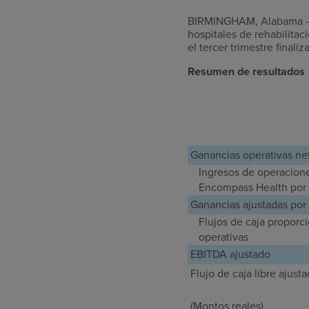
BIRMINGHAM, Alabama - E
hospitales de rehabilita
el tercer trimestre final
Resumen de resultados
Ganancias operativas ne
Ingresos de operacione
Encompass Health por 
Ganancias ajustadas por
Flujos de caja proporc
operativas
EBITDA ajustado
Flujo de caja libre ajust
(Montos reales)