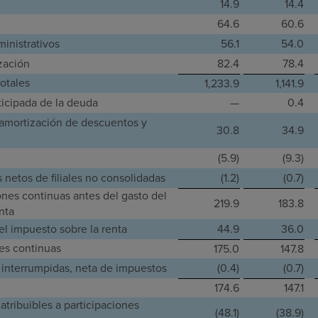
14.9
14.4
64.6
60.6
inistrativos
56.1
54.0
zación
82.4
78.4
otales
1,233.9
1,141.9
ticipada de la deuda
—
0.4
 amortización de descuentos y
30.8
34.9
(5.9)
(9.3)
 netos de filiales no consolidadas
(1.2)
(0.7)
nes continuas antes del gasto del
219.9
183.8
nta
el impuesto sobre la renta
44.9
36.0
es continuas
175.0
147.8
 interrumpidas, neta de impuestos
(0.4)
(0.7)
174.6
147.1
atribuibles a participaciones
(48.1)
(38.9)