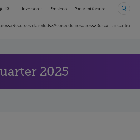
ista
Inversores
Empleos
Pagar mi factura
e
diomas
ores
Recursos de salud
Acerca de nosotros
Buscar un centro
ontraída
quarter 2025