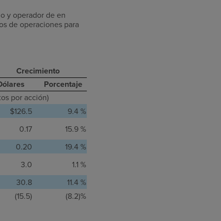
o y operador de en
dos de operaciones para
Crecimiento
Dólares
Porcentaje
tos por acción)
$126.5
9.4 %
0.17
15.9 %
0.20
19.4 %
3.0
1.1 %
30.8
11.4 %
(15.5)
(8.2)%