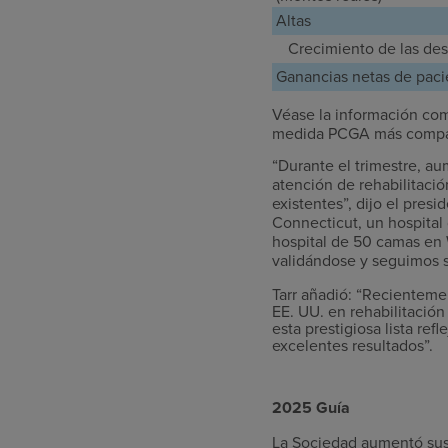
Altas
Crecimiento de las des
Ganancias netas de pacie
Véase la información com
medida PCGA más compa
“Durante el trimestre, a
atención de rehabilitació
existentes”, dijo el pres
Connecticut, un hospital
hospital de 50 camas en W
validándose y seguimos s
Tarr añadió: “Recientem
EE. UU. en rehabilitació
esta prestigiosa lista re
excelentes resultados”.
2025 Guía
La Sociedad aumentó sus 