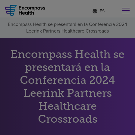
Lista
I
d
de
i
idiomas
Encompass Health se presentará en la Conferencia 2024
o
Encuentre una localidad cerca de usted
contraída
Leerink Partners Healthcare Crossroads
m
a
s
e
Encompass Health se
l
Por qué debe elegirnos
e
presentará en la
c
c
Servicios de rehabilitación
Conferencia 2024
i
o
n
Leerink Partners
Pacientes y cuidadores
a
d
Healthcare
o
Recursos de salud
Crossroads
Acerca de nosotros