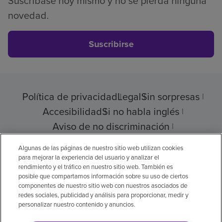
Suscríbase hoy mismo y no se pierda ninguna
novedad.
Suscribirse
Política de privacidad
Legal
Sin sorpresas
Accesibilidad
Si no habla inglés
Aviso de no discriminación
Cumplimiento de los proveedores
Algunas de las páginas de nuestro sitio web utilizan cookies
para mejorar la experiencia del usuario y analizar el
rendimiento y el tráfico en nuestro sitio web. También es
posible que compartamos información sobre su uso de ciertos
componentes de nuestro sitio web con nuestros asociados de
© 2026 Encompass Health Corporation
redes sociales, publicidad y análisis para proporcionar, medir y
personalizar nuestro contenido y anuncios.
Preferencias de cookies