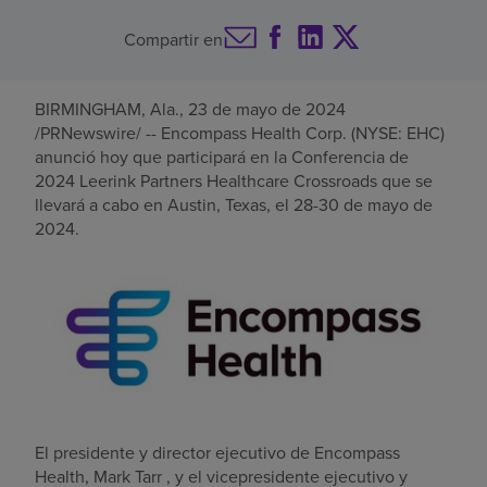
Buscar un centro
Compartir en
BIRMINGHAM, Ala.
,
23 de mayo de 2024
Inversores
/PRNewswire/ -- Encompass Health Corp. (NYSE: EHC)
anunció hoy que participará en la Conferencia de
Empleos
2024 Leerink Partners Healthcare Crossroads que se
Pagar mi factura
llevará a cabo en
Austin, Texas
, el
28-30 de mayo de
2024
.
El presidente y director ejecutivo de Encompass
Health,
Mark Tarr
, y el vicepresidente ejecutivo y