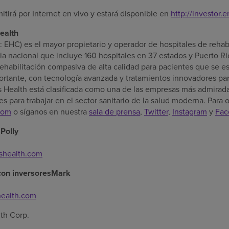
itirá por Internet en vivo y estará disponible en
http://investor
ealth
EHC) es el mayor propietario y operador de hospitales de rehab
ia nacional que incluye 160 hospitales en 37 estados y
Puerto Ri
ehabilitación compasiva de alta calidad para pacientes que se 
rtante, con tecnología avanzada y tratamientos innovadores par
 Health está clasificada como una de las empresas más admirad
s para trabajar en el sector sanitario de la salud moderna. Para
com
o síganos en nuestra
sala de prensa
,
Twitter
,
Instagram
y
Fac
Polly
shealth.com
 con inversoresMark
ealth.com
th Corp.