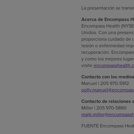
La presentación se transm
Acerca de Encompass H
Encompass Health (NYSE: 
Unidos
. Con una presenc
proporciona cuidado de r
lesión o enfermedad impo
recuperación. Encompass
y como los mejores lugare
visite
encompasshealth.
Contacto con los medios
Manuel
| 205 970-5912
polly.manuel@encompas
Contacto de relaciones
Miller
| 205 970-5860
mark.miller@encompassh
FUENTE Encompass Heal