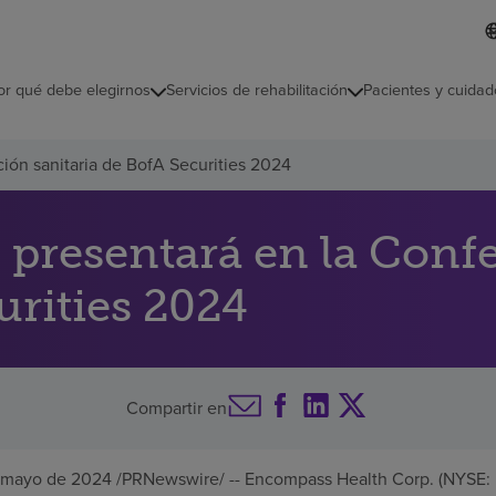
L
I
d
d
i
i
o
or qué debe elegirnos
Servicios de rehabilitación
Pacientes y cuidad
c
m
a
s
ión sanitaria de BofA Securities 2024
e
l
e
c
presentará en la Confe
c
i
urities 2024
o
n
a
d
o
Compartir en
 mayo de 2024
/PRNewswire/ -- Encompass Health Corp. (NYSE: