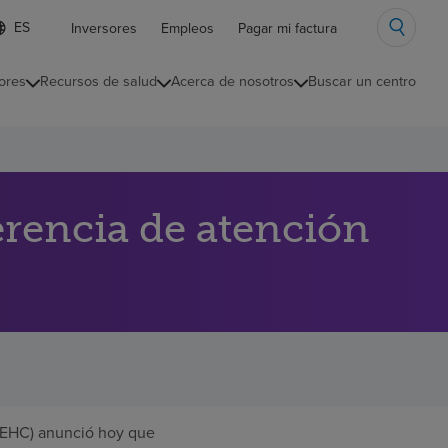
ista
Inversores
Empleos
Pagar mi factura
e
diomas
ores
Recursos de salud
Acerca de nosotros
Buscar un centro
ontraída
rencia de atención
 EHC) anunció hoy que