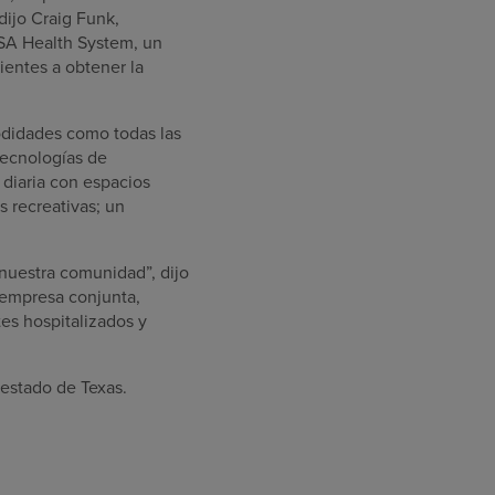
dijo Craig Funk,
SA Health System, un
ientes a obtener la
odidades como todas las
tecnologías de
 diaria con espacios
as recreativas; un
 nuestra comunidad”, dijo
 empresa conjunta,
es hospitalizados y
 estado de Texas.