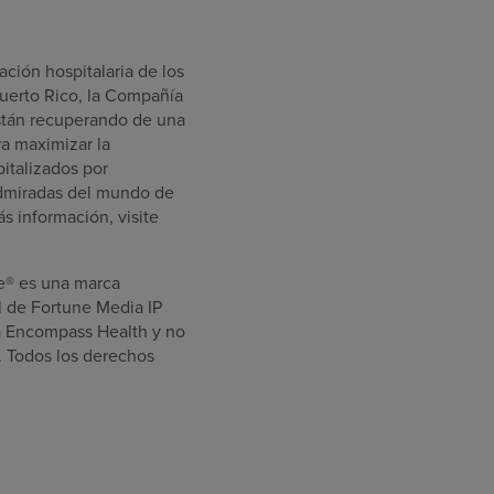
ción hospitalaria de los
Puerto Rico, la Compañía
están recuperando de una
a maximizar la
italizados por
 admiradas del mundo de
s información, visite
e® es una marca
l de Fortune Media IP
s a Encompass Health y no
. Todos los derechos