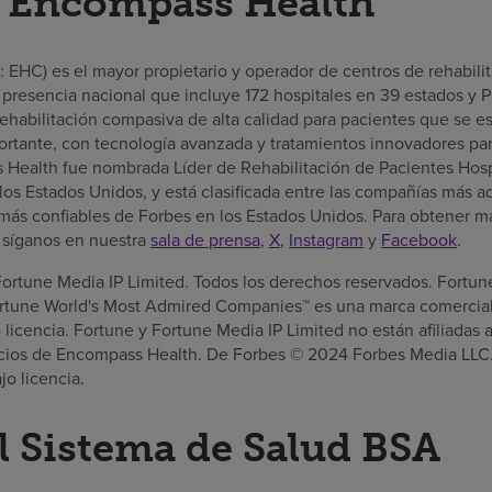
e Encompass Health
EHC) es el mayor propietario y operador de centros de rehabilita
presencia nacional que incluye 172 hospitales en 39 estados y 
ehabilitación compasiva de alta calidad para pacientes que se 
rtante, con tecnología avanzada y tratamientos innovadores par
Health fue nombrada Líder de Rehabilitación de Pacientes Hosp
los Estados Unidos, y está clasificada entre las compañías más
más confiables de Forbes en los Estados Unidos. Para obtener má
o síganos en nuestra
sala de prensa
,
X
,
Instagram
y
Facebook
.
rtune Media IP Limited. Todos los derechos reservados. Fortun
Fortune World's Most Admired Companies™ es una marca comercia
jo licencia. Fortune y Fortune Media IP Limited no están afiliada
vicios de Encompass Health. De Forbes © 2024 Forbes Media LLC
jo licencia.
l Sistema de Salud BSA