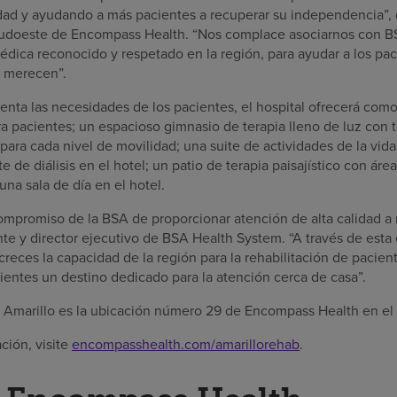
idad y ayudando a más pacientes a recuperar su independencia”, 
 sudoeste de Encompass Health. “Nos complace asociarnos con B
dica reconocido y respetado en la región, para ayudar a los pac
y merecen”.
nta las necesidades de los pacientes, el hospital ofrecerá com
ra pacientes; un espacioso gimnasio de terapia lleno de luz con 
para cada nivel de movilidad; una suite de actividades de la vida
e de diálisis en el hotel; un patio de terapia paisajístico con áre
na sala de día en el hotel.
 compromiso de la BSA de proporcionar atención de alta calidad a
nte y director ejecutivo de BSA Health System. “A través de esta
eces la capacidad de la región para la rehabilitación de pacient
ientes un destino dedicado para la atención cerca de casa”.
of Amarillo es la ubicación número 29 de Encompass Health en el
ción, visite
encompasshealth.com/amarillorehab
.