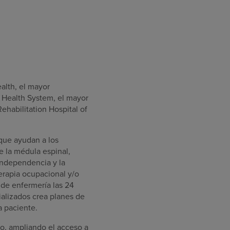
alth, el mayor
A Health System, el mayor
habilitation Hospital of
 que ayudan a los
e la médula espinal,
independencia y la
terapia ocupacional y/o
 de enfermería las 24
ializados crea planes de
a paciente.
lo, ampliando el acceso a