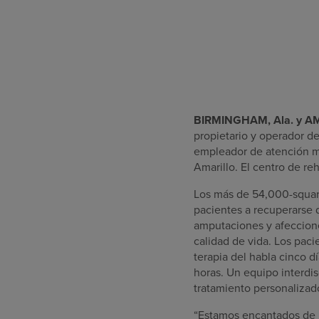
BIRMINGHAM, Ala. y AM
propietario y operador de
empleador de atención mé
Amarillo. El centro de re
Los más de 54,000-square
pacientes a recuperarse 
amputaciones y afeccione
calidad de vida. Los paci
terapia del habla cinco d
horas. Un equipo interdi
tratamiento personalizad
“Estamos encantados de ll