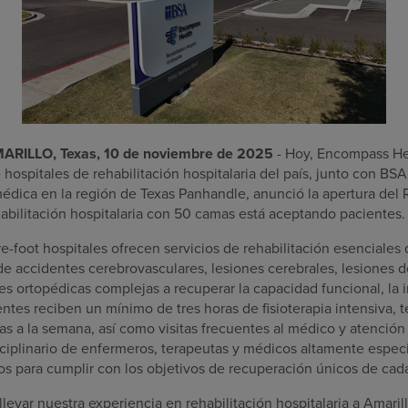
ARILLO, Texas, 10 de noviembre de 2025
- Hoy, Encompass He
 hospitales de rehabilitación hospitalaria del país, junto con BS
dica en la región de Texas Panhandle, anunció la apertura del Re
habilitación hospitalaria con 50 camas está aceptando pacientes.
-foot hospitales ofrecen servicios de rehabilitación esenciales
de accidentes cerebrovasculares, lesiones cerebrales, lesiones d
s ortopédicas complejas a recuperar la capacidad funcional, la 
entes reciben un mínimo de tres horas de fisioterapia intensiva, 
ías a la semana, así como visitas frecuentes al médico y atención
sciplinario de enfermeros, terapeutas y médicos altamente espec
os para cumplir con los objetivos de recuperación únicos de cad
evar nuestra experiencia en rehabilitación hospitalaria a Amaril