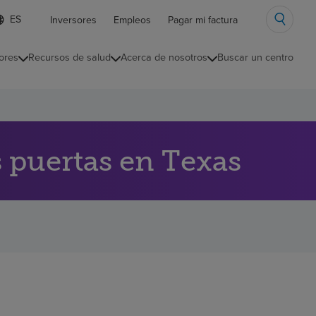
ista
Inversores
Empleos
Pagar mi factura
e
diomas
ores
Recursos de salud
Acerca de nosotros
Buscar un centro
ontraída
s puertas en Texas