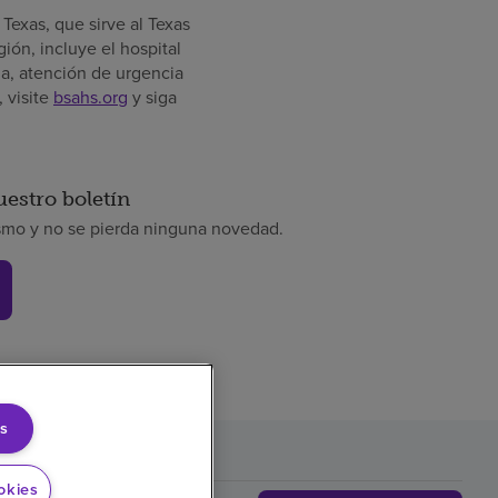
Texas, que sirve al Texas
ón, incluye el hospital
ia, atención de urgencia
 visite
bsahs.org
y siga
uestro boletín
smo y no se pierda ninguna novedad.
s
okies