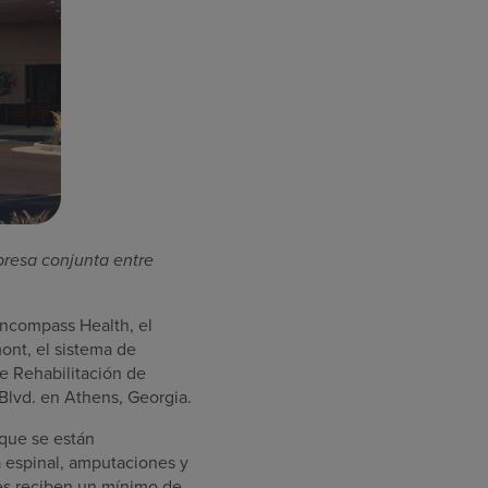
presa conjunta entre
ncompass Health, el
ont
, el sistema de
de Rehabilitación de
 Blvd. en
Athens, Georgia
.
 que se están
a espinal, amputaciones y
tes reciben un mínimo de