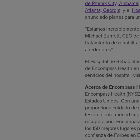
de
Phenix City, Alabama
Atlanta, Georgia
; y el
Hos
anunciado planes para un
“Estamos increíblemente 
Michael Burnett
, CEO de
tratamiento de rehabilita
alrededores”.
El Hospital de Rehabilit
de Encompass Health en t
servicios del hospital, vis
Acerca de Encompass H
Encompass Health (NYSE
Estados Unidos
. Con una
proporciona cuidado de r
lesión o enfermedad impo
recuperación. Encompass
los 150 mejores lugares p
confianza de Forbes en E