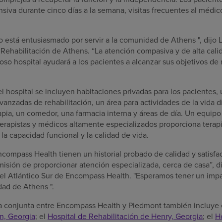
ensiva durante cinco días a la semana, visitas frecuentes al médi
o está entusiasmado por servir a la comunidad de
Athens
", dijo
L
e Rehabilitación de
Athens
. “La atención compasiva y de alta ca
o hospital ayudará a los pacientes a alcanzar sus objetivos de r
l hospital se incluyen habitaciones privadas para los pacientes,
anzadas de rehabilitación, un área para actividades de la vida dia
rapia, un comedor, una farmacia interna y áreas de día. Un equipo 
terapistas y médicos altamente especializados proporciona terapi
 la capacidad funcional y la calidad de vida.
ompass Health tienen un historial probado de calidad y satisfac
misión de proporcionar atención especializada, cerca de casa”, d
del Atlántico Sur de Encompass Health. "Esperamos tener un impac
dad de
Athens
".
a conjunta entre Encompass Health y
Piedmont
también incluye 
, Georgia
; el
Hospital de Rehabilitación de
Henry, Georgia
; el
H