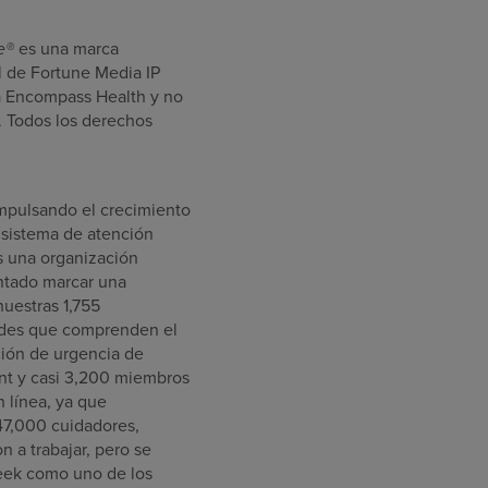
ne®
es una marca
 de Fortune Media IP
s a Encompass Health y no
. Todos los derechos
mpulsando el crecimiento
n sistema de atención
s una organización
entado marcar una
uestras 1,755
ades que comprenden el
ción de urgencia de
ont y casi 3,200 miembros
 línea, ya que
47,000 cuidadores,
n a trabajar, pero se
ek como uno de los