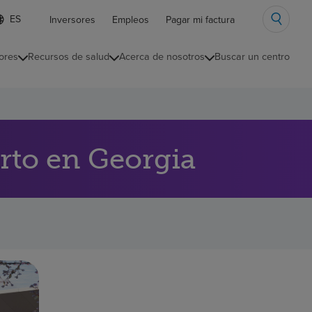
ista
Inversores
Empleos
Pagar mi factura
e
diomas
ores
Recursos de salud
Acerca de nosotros
Buscar un centro
ontraída
erto en Georgia