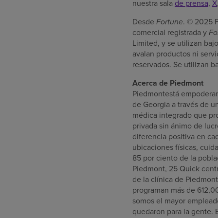
nuestra sala
de prensa
,
X
Desde
Fortune
. © 2025 
comercial registrada y
Fo
Limited, y se utilizan ba
avalan productos ni ser
reservados. Se utilizan ba
Acerca de
Piedmont
Piedmontestá empoderand
de Georgia
a través de un
médica integrado que pro
privada sin ánimo de luc
diferencia positiva en c
ubicaciones físicas, cu
85 por ciento de
la pobl
Piedmont, 25 Quick centr
de la clínica de Piedmo
programan más de 612,000
somos el mayor empleado
quedaron para la gente.