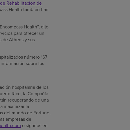
 de Rehabilitación de
ass Health también han
 Encompass Health”, dijo
vicios para ofrecer un
es de
Athens
y sus
ospitalizados número 167
 información sobre los
tación hospitalaria de
los
uerto Rico
, la Compañía
están recuperando de una
a maximizar la
as del mundo de Fortune,
 las empresas de
ealth.com
o síganos en