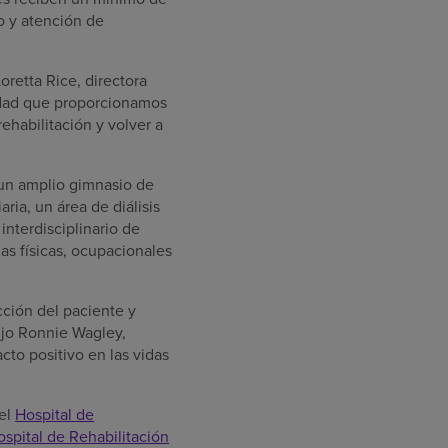
co y atención de
oretta Rice
, directora
lidad que proporcionamos
ehabilitación y volver a
 un amplio gimnasio de
ria, un área de diálisis
interdisciplinario de
as físicas, ocupacionales
ción del paciente y
ijo
Ronnie Wagley
,
to positivo en las vidas
el
Hospital de
ospital de Rehabilitación