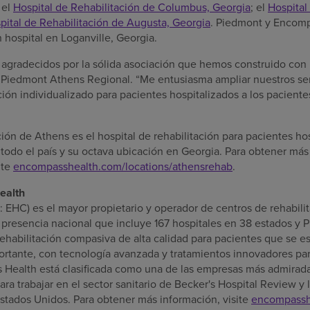
; el
Hospital de Rehabilitación de
Columbus, Georgia
; el
Hospital
pital de Rehabilitación de
Augusta, Georgia
.
Piedmont
y Encomp
 hospital en
Loganville, Georgia
.
agradecidos por la sólida asociación que hemos construido con
 Piedmont Athens Regional. “Me entusiasma ampliar nuestros ser
ción individualizado para pacientes hospitalizados a los pacient
ación de
Athens
es el hospital de rehabilitación para pacientes h
odo el país y su octava ubicación en
Georgia
. Para obtener más
ite
encompasshealth.com/locations/athensrehab
.
ealth
:
EHC
) es el mayor propietario y operador de centros de rehabili
 presencia nacional que incluye 167 hospitales en 38 estados y
P
ehabilitación compasiva de alta calidad para pacientes que se 
rtante, con tecnología avanzada y tratamientos innovadores par
 Health está clasificada como una de las empresas más admirad
ara trabajar en el sector sanitario de Becker's Hospital Review y
stados Unidos. Para obtener más información, visite
encompassh