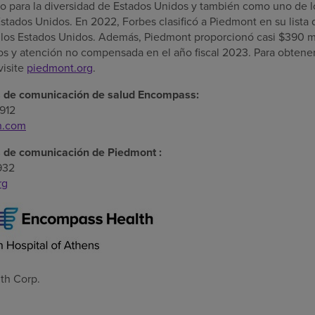
jo para la diversidad de Estados Unidos y también como uno de l
Estados Unidos. En 2022, Forbes clasificó a
Piedmont
en su lista
e
los Estados Unidos
. Además,
Piedmont
proporcionó casi
$390 m
os y atención no compensada en el año fiscal 2023. Para obtene
visite
piedmont.org
.
s de comunicación de salud Encompass:
5912
h.com
s de comunicación de
Piedmont
:
932
rg
th Corp.