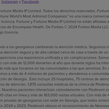
,
Instagram
y
Facebook
.
Fortune Media IP Limited. Todos los derechos reservados.
Fortu
rtune
World's Most Admired Companies
™
es una marca comercial
jo licencia. Fortune y Fortune Media IP Limited no están afiliada
vicios de Encompass Health. De Forbes © 2024 Forbes Media LLC
jo licencia.
o a los georgianos cambiando la atención médica. Seguimos i
a atención segura y de alta calidad cerca de casa a través de u
porciona una experiencia unificada y sin complicaciones. Somo
ro con más de 12,000 donantes al año que durante siglos ha int
ada vida que tocamos en las comunidades a las que servimos. En n
idamos a más de 4 millones de pacientes y atendemos a comunid
ación de Georgia
. Esto incluye 25 hospitales, 75 centros de aten
os de atención, 1,875 consultas médicas de la clínica de Piedm
nt. Nuestros pacientes interactúan cómodamente con
Piedmont
en
 citas en línea y más de 163,000 visitas virtuales. Con más de 
r privado de georgianos con sede en
Georgia
, que todos viniero
 En 2024 y 2023,
Piedmont
obtuvo el reconocimiento de Newswe