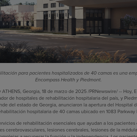
bilitación para pacientes hospitalizados de 40 camas es una em
Encompass Health y
Piedmont
.
y
ATHENS, Georgia
,
18 de marzo de 2025
/PRNewswire/ -- Hoy, E
dor de hospitales de rehabilitación hospitalaria del país, y
Piedm
nde del estado de
Georgia
, anunciaron la apertura del Hospital 
rehabilitación hospitalaria de 40 camas ubicado en 1083 Parkway
ervicios de rehabilitación esenciales que ayudan a los pacientes
s cerebrovasculares, lesiones cerebrales, lesiones de la médul
omplejas a recuperar la función y la independencia. Los pacien