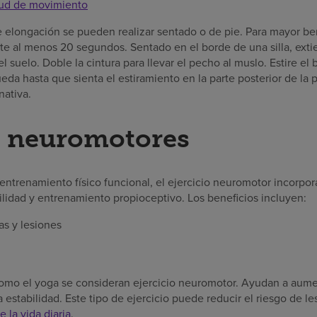
tud de movimiento
e elongación se pueden realizar sentado o de pie. Para mayor ben
 al menos 20 segundos. Sentado en el borde de una silla, exti
l suelo. Doble la cintura para llevar el pecho al muslo. Estire el
ueda hasta que sienta el estiramiento en la parte posterior de la 
nativa.
s neuromotores
trenamiento físico funcional, el ejercicio neuromotor incorpora
ilidad y entrenamiento propioceptivo. Los beneficios incluyen:
as y lesiones
 como el yoga se consideran ejercicio neuromotor. Ayudan a aume
 estabilidad. Este tipo de ejercicio puede reducir el riesgo de le
e la vida diaria
.