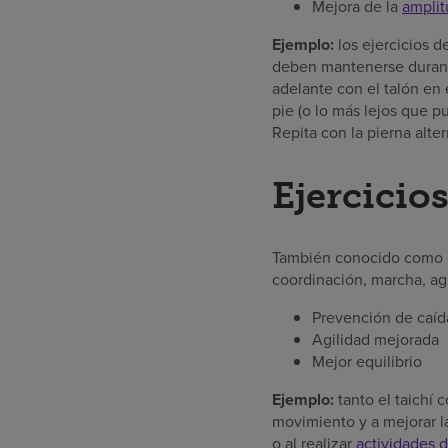
Mejora de la
ampli
Ejemplo:
los ejercicios d
deben mantenerse durante
adelante con el talón en e
pie (o lo más lejos que p
Repita con la pierna alter
Ejercicio
También conocido como en
coordinación, marcha, ag
Prevención de caíd
Agilidad mejorada
Mejor equilibrio
Ejemplo:
tanto el taichí
movimiento y a mejorar la
o al realizar
actividades d