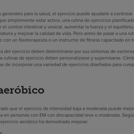
generales para la salud, el ejercicio puede ayudarle a controlar 
que simplemente estar activo, una rutina de ejercicios planificada
r el control intestinal y vesical, aumentar la fuerza y el equilibrio
ratoria y mejorar la calidad de vida. Pero antes de pasar a una ru
e con un fisioterapeuta o un instructor de fitness capacitado en 
ia del ejercicio deben determinarse por sus síntomas de escleros
Las rutinas de ejercicio deben personalizarse y supervisarse. Cén
se de incorporar una variedad de ejercicios diseñados para cumpl
 aeróbico
ado que el ejercicio de intensidad baja a moderada puede mejora
tiga en personas con EM con discapacidad leve o moderada. Segú
l ejercicio aeróbico ha demostrado mejorar:
r