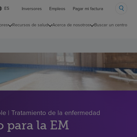
ista
Inversores
Empleos
Pagar mi factura
e
diomas
ores
Recursos de salud
Acerca de nosotros
Buscar un centro
ontraída
ple | Tratamiento de la enfermedad
o para la EM