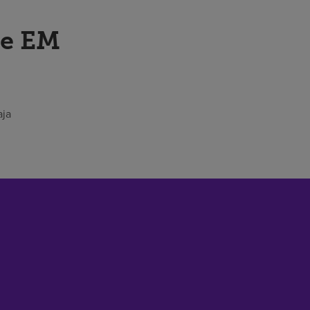
de EM
aja