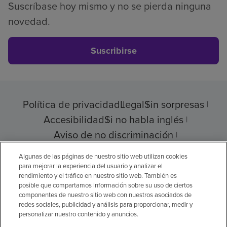
Suscríbase hoy mismo y no se pierda ninguna
novedad.
Suscribirse
Política de privacidad
Legal
Sin sorpresas
Accesibilidad
Si no habla inglés
Aviso de no discriminación
Cumplimiento de los proveedores
Algunas de las páginas de nuestro sitio web utilizan cookies
para mejorar la experiencia del usuario y analizar el
rendimiento y el tráfico en nuestro sitio web. También es
posible que compartamos información sobre su uso de ciertos
componentes de nuestro sitio web con nuestros asociados de
© 2026 Encompass Health Corporation
redes sociales, publicidad y análisis para proporcionar, medir y
personalizar nuestro contenido y anuncios.
Preferencias de cookies