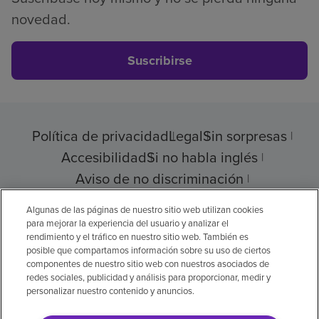
novedad.
Suscribirse
Política de privacidad
Legal
Sin sorpresas
Accesibilidad
Si no habla inglés
Aviso de no discriminación
Cumplimiento de los proveedores
Algunas de las páginas de nuestro sitio web utilizan cookies
para mejorar la experiencia del usuario y analizar el
rendimiento y el tráfico en nuestro sitio web. También es
posible que compartamos información sobre su uso de ciertos
componentes de nuestro sitio web con nuestros asociados de
© 2026 Encompass Health Corporation
redes sociales, publicidad y análisis para proporcionar, medir y
personalizar nuestro contenido y anuncios.
Preferencias de cookies