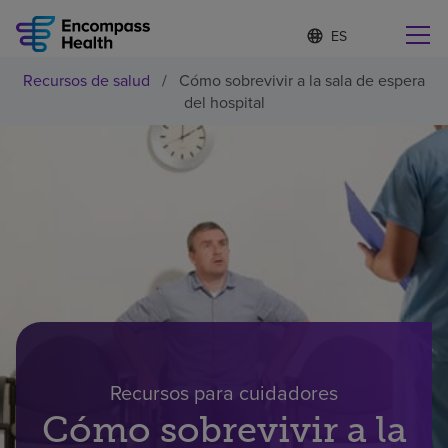
I
Lista
d
de
i
idiomas
Recursos de salud
/
Cómo sobrevivir a la sala de espera
o
Encuentre una localidad cerca de usted
contraída
del hospital
m
a
s
e
l
Por qué debe elegirnos
e
c
c
Servicios de rehabilitación
i
o
n
Pacientes y cuidadores
a
d
o
Recursos de salud
Recursos para cuidadores
Cómo sobrevivir a la
Acerca de nosotros