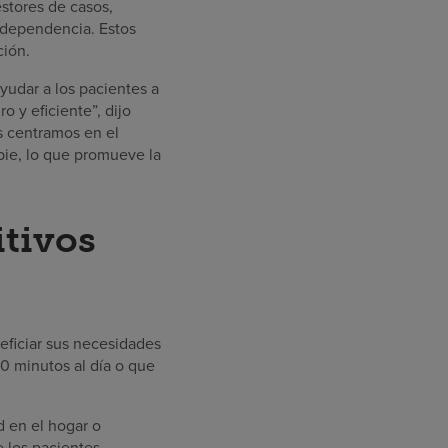
estores de casos,
ndependencia. Estos
ción.
ayudar a los pacientes a
o y eficiente”, dijo
s centramos en el
pie, lo que promueve la
itivos
ficiar sus necesidades
0 minutos al día o que
d en el hogar o
e los pacientes