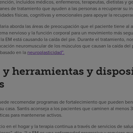
ención, incluidos médicos, enfermeros, terapeutas, dietistas y g
lanes de tratamiento que ayuden a las personas a recuperar su i
dades físicas, cognitivas y emocionales para apoyar la recupera
alaria aborda las áreas de preocupación que el paciente tiene al 
stema nervioso y la función corporal para un movimiento más segur
la EM está causando la caída del pie. Durante el tratamiento, no
ducación neuromuscular de los músculos que causan la caída del 
 basado en la
neuroplasticidad”.
s y herramientas y dispos
s
uede recomendar programas de fortalecimiento que pueden bene
su casa. Santis aconseja a los pacientes que caminen al menos 3
ticas para mantenerse activos.
io en el hogar y la terapia continua a través de servicios de salu
iosos”, dijo. “La EM es una enfermedad progresiva y requiere qu