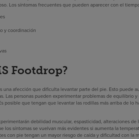
oso. Los síntomas frecuentes que pueden aparecer con el tiempo
es
io y coordinación
ivas
MS Footdrop?
s una afección que dificulta levantar parte del pie. Esto puede a
ras. Las personas pueden experimentar problemas de equilibrio y
Es posible que tengan que levantar las rodillas más arriba de lo ha
erimentarán debilidad muscular, espasticidad, alteraciones de la
que los síntomas se vuelvan más evidentes si aumenta la temperat
es con pie tengan un mayor riesgo de caída y dificultad con la m