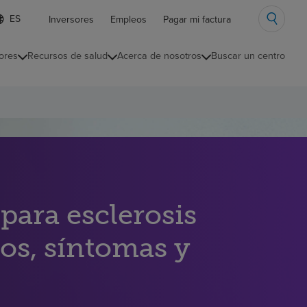
ista
Inversores
Empleos
Pagar mi factura
e
diomas
ores
Recursos de salud
Acerca de nosotros
Buscar un centro
ontraída
para esclerosis
nos, síntomas y