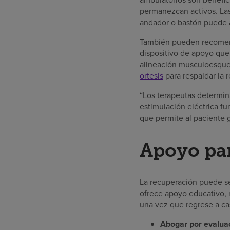
permanezcan activos. Las
andador o bastón puede ay
También pueden recomenda
dispositivo de apoyo que 
alineación musculoesquel
ortesis
para respaldar la 
“Los terapeutas determina
estimulación eléctrica fu
que permite al paciente 
Apoyo par
La recuperación puede ser
ofrece apoyo educativo, 
una vez que regrese a ca
Abogar por evaluac