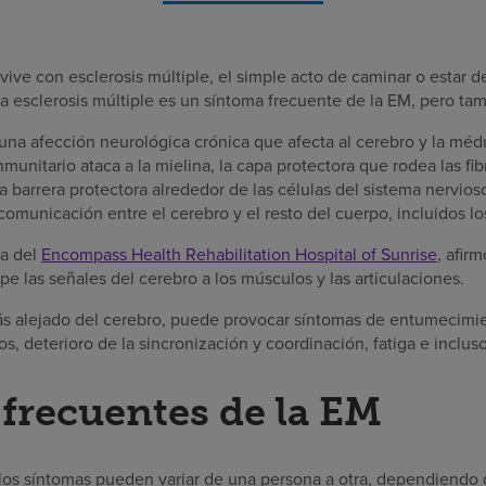
 vive con esclerosis múltiple, el simple acto de caminar o estar 
La esclerosis múltiple es un síntoma frecuente de la EM, pero ta
 una afección neurológica crónica que afecta al cerebro y la médu
nmunitario ataca a la mielina, la capa protectora que rodea las fi
barrera protectora alrededor de las células del sistema nervios
comunicación entre el cerebro y el resto del cuerpo, incluidos lo
ta del
Encompass Health Rehabilitation Hospital of Sunrise
, afir
e las señales del cerebro a los músculos y las articulaciones.
más alejado del cerebro, puede provocar síntomas de entumecim
, deterioro de la sincronización y coordinación, fatiga e incluso p
frecuentes de la EM
los síntomas pueden variar de una persona a otra, dependiendo d