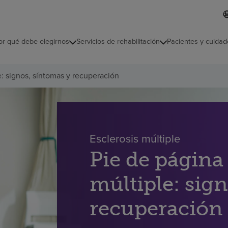
L
I
d
d
i
i
o
or qué debe elegirnos
Servicios de rehabilitación
Pacientes y cuidad
c
m
a
s
e: signos, síntomas y recuperación
e
l
e
c
c
i
o
Esclerosis múltiple
n
Pie de página 
a
d
o
múltiple: sig
recuperación