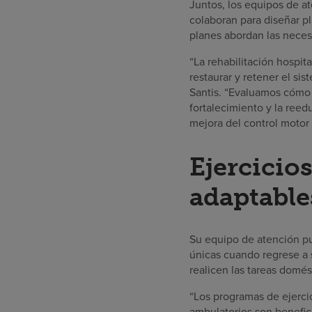
Juntos, los equipos de at
colaboran para diseñar p
planes abordan las necesi
“La rehabilitación hospit
restaurar y retener el si
Santis. “Evaluamos cómo 
fortalecimiento y la ree
mejora del control motor
Ejercicio
adaptable
Su equipo de atención p
únicas cuando regrese a 
realicen las tareas domés
“Los programas de ejercic
ambulatorios son benefic