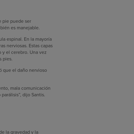
de pie puede ser
mbién es manejable.
la espinal. En la mayoría
bras nerviosas. Estas capas
o y el cerebro. Una vez
s pies.
mó que el daño nervioso
iento, mala comunicación
arálisis”, dijo Santis.
e la gravedad y la