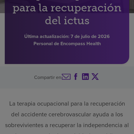
para la recuperación
Buscar un centro
del ictus
Inversores
Última actualización:
7 de julio de 2026
Personal de Encompass Health
Empleos
Pagar mi factura
Compartir en
La terapia ocupacional para la recuperación
del accidente cerebrovascular ayuda a los
sobrevivientes a recuperar la independencia al