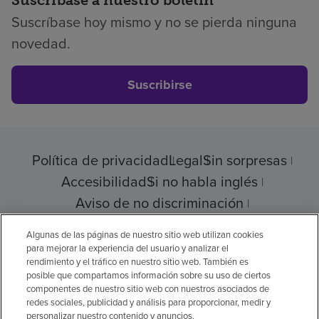
Suscríbase a nuestro boletín
Suscríbase hoy mismo y no se pierda ninguna
novedad.
Suscribirse
Política de privacidad
Legal
Sin sorpresas
Accesibilidad
Si no habla inglés
Aviso de no discriminación
Cumplimiento de los proveedores
Algunas de las páginas de nuestro sitio web utilizan cookies
para mejorar la experiencia del usuario y analizar el
rendimiento y el tráfico en nuestro sitio web. También es
posible que compartamos información sobre su uso de ciertos
© 2026 Encompass Health Corporation
componentes de nuestro sitio web con nuestros asociados de
redes sociales, publicidad y análisis para proporcionar, medir y
Preferencias de cookies
personalizar nuestro contenido y anuncios.