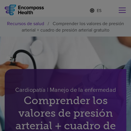
I
Lista
d
de
i
idiomas
Recursos de salud
/
Comprender los valores de presión
o
Encuentre una localidad cerca de usted
contraída
arterial + cuadro de presión arterial gratuito
m
a
s
e
l
Por qué debe elegirnos
e
c
c
Servicios de rehabilitación
i
o
n
Cardiopatía | Manejo de la enfermedad
Pacientes y cuidadores
a
d
Comprender los
o
Recursos de salud
valores de presión
arterial + cuadro de
Acerca de nosotros