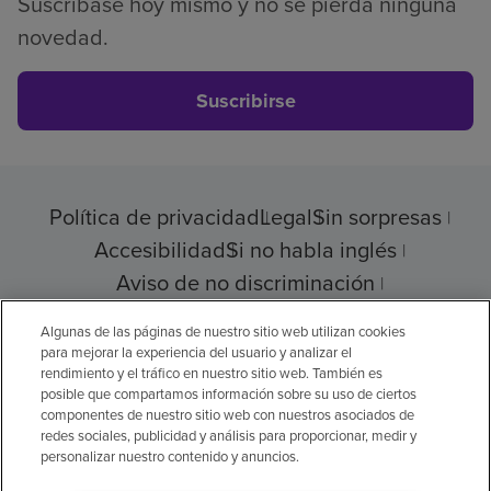
Suscríbase hoy mismo y no se pierda ninguna
novedad.
Suscribirse
Política de privacidad
Legal
Sin sorpresas
Accesibilidad
Si no habla inglés
Aviso de no discriminación
Cumplimiento de los proveedores
Algunas de las páginas de nuestro sitio web utilizan cookies
para mejorar la experiencia del usuario y analizar el
rendimiento y el tráfico en nuestro sitio web. También es
posible que compartamos información sobre su uso de ciertos
© 2026 Encompass Health Corporation
componentes de nuestro sitio web con nuestros asociados de
redes sociales, publicidad y análisis para proporcionar, medir y
Preferencias de cookies
personalizar nuestro contenido y anuncios.