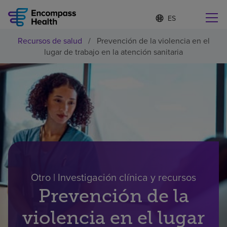
I
Lista
d
de
i
idiomas
Recursos de salud
/
Prevención de la violencia en el
o
Encuentre una localidad cerca de usted
contraída
lugar de trabajo en la atención sanitaria
m
a
s
e
l
Por qué debe elegirnos
e
c
c
Servicios de rehabilitación
i
o
n
Pacientes y cuidadores
a
d
Otro | Investigación clínica y recursos
o
Recursos de salud
Prevención de la
violencia en el lugar
Acerca de nosotros