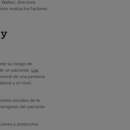
 Walker, directora
ién evalúa los factores
 y
tar su riesgo de
 de un paciente.
Los
general de una persona.
boral y el nivel
ntes sociales de la
 reingreso del paciente
nciones y protocolos