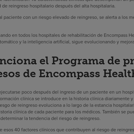
d de reingreso hospitalario después del alta hospitalaria.
a al paciente con un riesgo elevado de reingreso, se alerta a los
nando en todos los hospitales de rehabilitación de Encompass H
tomático y la inteligencia artificial, sigue evolucionando y mejor
nciona el Programa de p
esos de Encompass Healt
ejecutarse poco después del ingreso de un paciente en un hospit
rmación clínica se introduce en la historia clínica diariamente y
riesgo de reingreso evoluciona a lo largo de la estancia hospitala
istoria clínica de cada paciente para los médicos. También se pu
y determinar la tendencia del riesgo de reingreso.
 esos 40 factores clínicos que contribuyen al riesgo de reingre