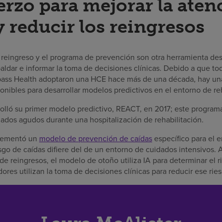
erzo para mejorar la aten
y reducir los reingresos
e reingreso y el programa de prevención son otra herramienta de
aldar e informar la toma de decisiones clínicas. Debido a que to
pass Health adoptaron una HCE hace más de una década, hay una
ponibles para desarrollar modelos predictivos en el entorno de reh
lló su primer modelo predictivo, REACT, en 2017; este programa
dados agudos durante una hospitalización de rehabilitación.
lementó un
modelo de prevención de caídas
específico para el e
esgo de caídas difiere del de un entorno de cuidados intensivos. A
 reingresos, el modelo de otoño utiliza IA para determinar el r
ores utilizan la toma de decisiones clínicas para reducir ese rie