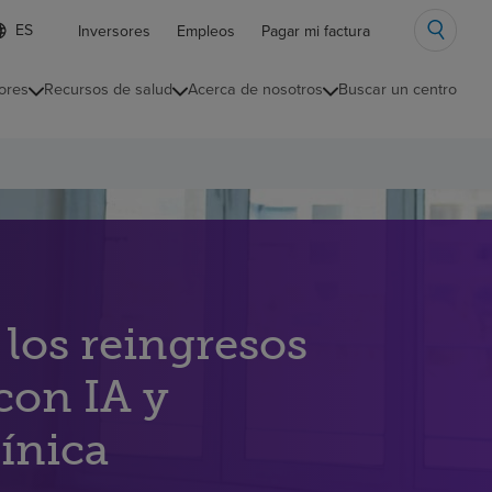
ista
Inversores
Empleos
Pagar mi factura
e
diomas
ores
Recursos de salud
Acerca de nosotros
Buscar un centro
ontraída
los reingresos
con IA y
línica