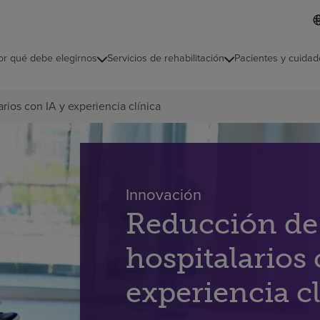
L
I
d
d
i
i
o
or qué debe elegirnos
Servicios de rehabilitación
Pacientes y cuidad
c
m
a
s
rios con IA y experiencia clínica
e
l
e
c
c
i
o
Innovación
n
Reducción de 
a
d
o
hospitalarios 
experiencia c