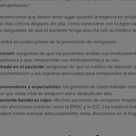
rehabilitación”.
tervenciones que deben tener lugar durante la estancia en rehabi
os días críticos después del alta, como conectarse con la agencia
 o asegurarse de que el paciente tenga una cita con su médico d
 centra en cuatro pilares de la prevención de reingresos:
cación:
asegúrese de que los pacientes reciban sus medicament
ospitalaria y que comprendan sus medicamentos y su uso.
ntrada en el paciente:
asegúrese de que el médico de atención p
documentación y los registros adecuados para comprender la ate
roveedores y especialistas:
los gerentes de casos trabajan con 
zar que estas citas se aseguren poco después del alta.
aciente/banderas rojas:
Muchos pacientes de reingreso hospital
ndo afecciones crónicas como la EPOC y la ICC. Los médicos tra
saben cómo manejar adecuadamente estas afecciones en el hog