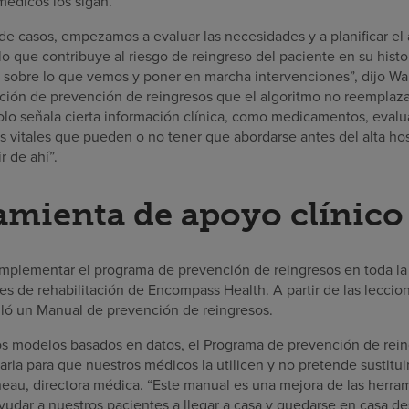
médicos los sigan.
 de casos, empezamos a evaluar las necesidades y a planificar el a
o que contribuye al riesgo de reingreso del paciente en su histor
sobre lo que vemos y poner en marcha intervenciones”, dijo Wal
ción de prevención de reingresos que el algoritmo no reemplaza 
Solo señala cierta información clínica, como medicamentos, eva
 vitales que pueden o no tener que abordarse antes del alta hos
r de ahí”.
amienta de apoyo clínico
mplementar el programa de prevención de reingresos en toda la
es de rehabilitación de Encompass Health. A partir de las leccio
olló un Manual de prevención de reingresos.
los modelos basados en datos, el Programa de prevención de rei
a para que nuestros médicos la utilicen y no pretende sustituir 
nneau, directora médica. “Este manual es una mejora de las herra
yudar a nuestros pacientes a llegar a casa y quedarse en casa 