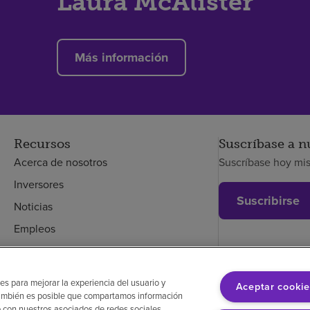
Laura McAlister
Más información
Recursos
Suscríbase a n
Acerca de nosotros
Suscríbase hoy mi
Inversores
Suscribirse
Noticias
Empleos
Empleados
es para mejorar la experiencia del usuario y
Aceptar cookie
. También es posible que compartamos información
glés
Aviso de no discriminación
Cumplimiento de los proveedores
 con nuestros asociados de redes sociales,