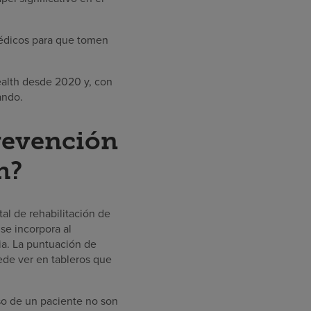
 médicos para que tomen
ealth desde 2020 y, con
ando.
revención
h?
al de rehabilitación de
 se incorpora al
ria. La puntuación de
ede ver en tableros que
so de un paciente no son