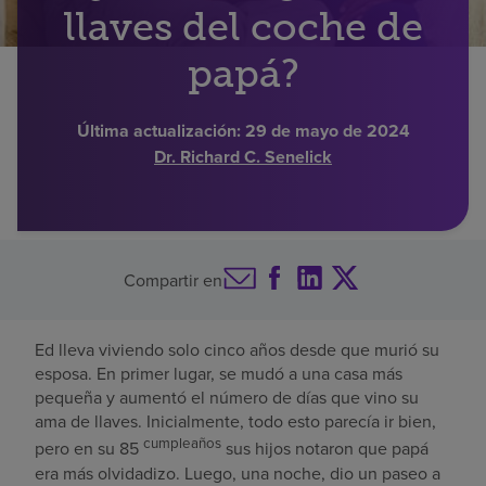
llaves del coche de
Buscar un centro
papá?
Inversores
Última actualización:
29 de mayo de 2024
Dr. Richard C. Senelick
Empleos
Pagar mi factura
Compartir en
Ed lleva viviendo solo cinco años desde que murió su
esposa. En primer lugar, se mudó a una casa más
pequeña y aumentó el número de días que vino su
ama de llaves. Inicialmente, todo esto parecía ir bien,
cumpleaños
pero en su 85
sus hijos notaron que papá
era más olvidadizo. Luego, una noche, dio un paseo a