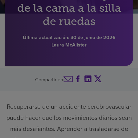
de la cama a la silla
Buscar un centro
de ruedas
Inversores
Última actualización:
30 de junio de 2026
Laura McAlister
Empleos
Pagar mi factura
Compartir en
Recuperarse de un accidente cerebrovascular
puede hacer que los movimientos diarios sean
más desafiantes. Aprender a trasladarse de