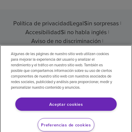
Política de privacidad
Legal
Sin sorpresas
Accesibilidad
Si no habla inglés
Aviso de no discriminación
Cumplimiento de los proveedores
Algunas de las páginas de nuestro sitio web utilizan cookies
para mejorar la experiencia del usuario y analizar el
rendimiento y el tráfico en nuestro sitio web. También es
posible que compartamos información sobre su uso de ciertos
componentes de nuestro sitio web con nuestros asociados de
© 2026 Encompass Health Corporation
redes sociales, publicidad y análisis para proporcionar, medir y
personalizar nuestro contenido y anuncios.
Preferencias de cookies
Aceptar cookies
Aviso legal: Se tradujo con la ayuda de
inteligencia artificial (IA). La versión en inglés
Preferencias de cookies
es la versión oficial.