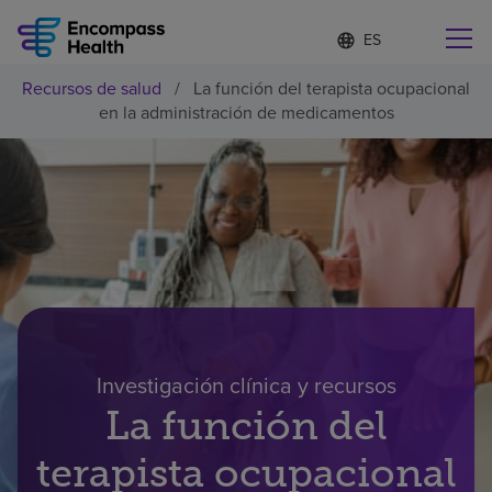
Lista
I
d
de
i
idiomas
Recursos de salud
/
La función del terapista ocupacional
o
Encuentre una localidad cerca de usted
contraída
en la administración de medicamentos
m
a
s
e
l
Por qué debe elegirnos
e
c
c
Servicios de rehabilitación
i
o
n
Pacientes y cuidadores
a
d
Investigación clínica y recursos
o
Recursos de salud
La función del
terapista ocupacional
Acerca de nosotros