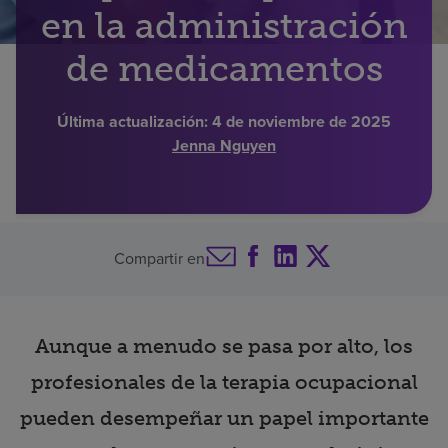
en la administración
Buscar un centro
de medicamentos
Inversores
Última actualización:
4 de noviembre de 2025
Jenna Nguyen
Empleos
Pagar mi factura
Compartir en
Aunque a menudo se pasa por alto, los
profesionales de la terapia ocupacional
pueden desempeñar un papel importante