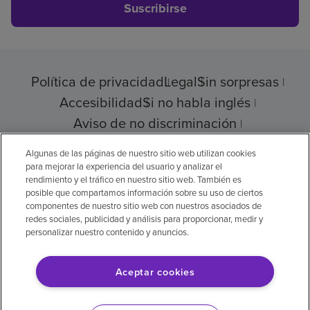
Suscribirse
Política de privacidad
Legal
Sin sorpresas
Accesibilidad
Si no habla inglés
Aviso de no discriminación
Cumplimiento de los proveedores
Algunas de las páginas de nuestro sitio web utilizan cookies
para mejorar la experiencia del usuario y analizar el
rendimiento y el tráfico en nuestro sitio web. También es
posible que compartamos información sobre su uso de ciertos
© 2026 Encompass Health Corporation
componentes de nuestro sitio web con nuestros asociados de
redes sociales, publicidad y análisis para proporcionar, medir y
Preferencias de cookies
personalizar nuestro contenido y anuncios.
Aceptar cookies
Aviso legal: Se tradujo con la ayuda de
inteligencia artificial (IA). La versión en inglés