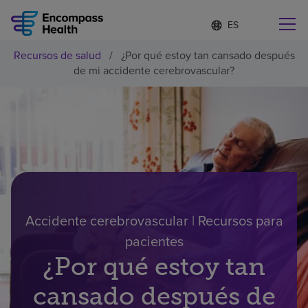
Lista
I
d
de
i
idiomas
Recursos de salud
/
¿Por qué estoy tan cansado después
o
Encuentre una localidad cerca de usted
contraída
de mi accidente cerebrovascular?
m
a
s
e
l
Por qué debe elegirnos
e
c
c
Servicios de rehabilitación
i
o
n
Pacientes y cuidadores
a
Accidente cerebrovascular | Recursos para
d
pacientes
o
Recursos de salud
¿Por qué estoy tan
cansado después de
Acerca de nosotros