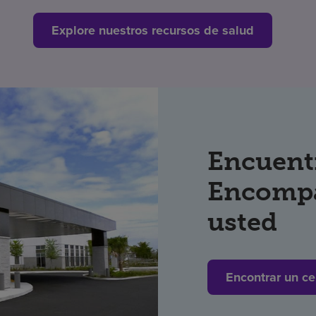
Explore nuestros recursos de salud
Encuent
Encompa
usted
Encontrar un ce