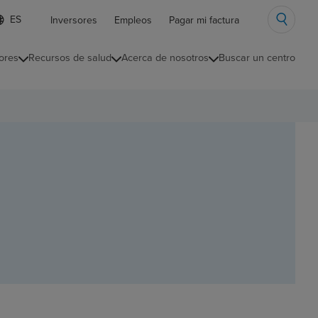
ista
Inversores
Empleos
Pagar mi factura
e
diomas
ores
Recursos de salud
Acerca de nosotros
Buscar un centro
ontraída