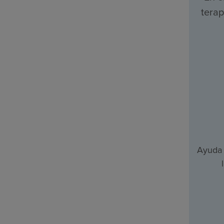
terap
Ayuda 