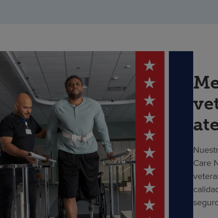
Me
ve
at
Nuestr
Care N
vetera
calida
seguro