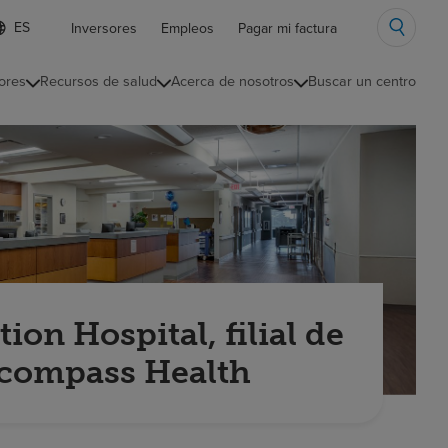
ista
Inversores
Empleos
Pagar mi factura
e
diomas
ores
Recursos de salud
Acerca de nosotros
Buscar un centro
ontraída
ion Hospital, filial de
compass Health