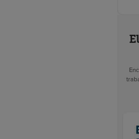
E
Enc
trab