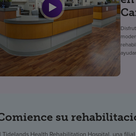
Ca
Disfru
modern
rehabi
ayudar
Comience su rehabilitaci
l Tidelands Health Rehabilitation Hospital, una fil