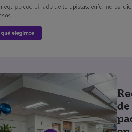
n equipo coordinado de terapistas, enfermeros, die
asos.
 qué elegirnos
Re
de
pa
en