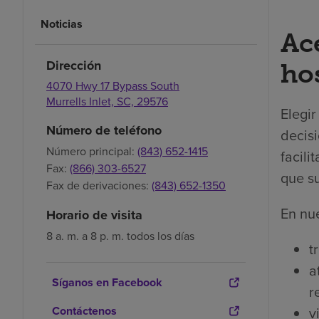
Noticias
Ac
Dirección
hos
4070 Hwy 17 Bypass South
Murrells Inlet,
SC,
29576
Elegi
Número de teléfono
decisi
Número principal:
(843) 652-1415
facili
Fax:
(866) 303-6527
que su
Fax de derivaciones:
(843) 652-1350
En nue
Horario de visita
8 a. m. a 8 p. m. todos los días
t
a
Síganos en Facebook
r
Contáctenos
v