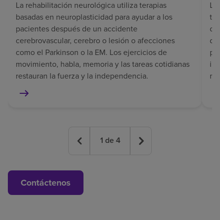
La rehabilitación neurológica utiliza terapias
La 
basadas en neuroplasticidad para ayudar a los
tr
pacientes después de un accidente
del
cerebrovascular, cerebro o lesión o afecciones
de
como el Parkinson o la EM. Los ejercicios de
pe
movimiento, habla, memoria y las tareas cotidianas
in
restauran la fuerza y la independencia.
mem
1
de
4
Contáctenos