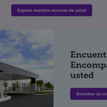
Explore nuestros recursos de salud
Encuent
Encompa
usted
Encontrar un ce