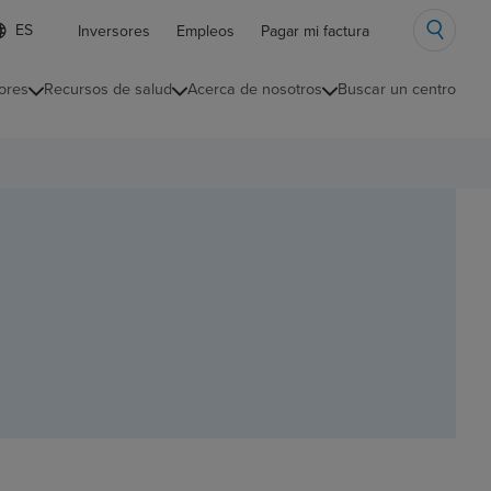
ista
Inversores
Empleos
Pagar mi factura
e
diomas
ores
Recursos de salud
Acerca de nosotros
Buscar un centro
ontraída