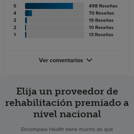
Recuento
N.º
5
498
Reseñas
de
Recuento
de
N.º
4
70
Reseñas
calificaciones
de
Recuento
reseñas
de
N.º
3
19
Reseñas
de
calificaciones
Recuento
de
reseñas
de
N.º
2
10
Reseñas
pacientes
de
de
calificaciones
Recuento
reseñas
de
N.º
1
13
Reseñas
pacientes
calificaciones
de
de
reseñas
de
de
pacientes
calificaciones
reseñas
pacientes
de
Ver comentarios
pacientes
Elija un proveedor de
rehabilitación premiado a
nivel nacional
Encompass Health tiene mucho de qué