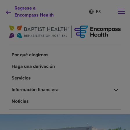
Regrese a
I
Lista
d
Encompass Health
de
i
idiomas
o
contraída
m
a
s
e
Por qué debe elegirnos
l
Por qué elegirnos
e
c
Haga una derivación
Servicios de rehabilitación
c
i
Servicios
o
Pacientes y cuidadores
n
Información financiera
a
d
Recursos de salud
Noticias
o
Acerca de nosotros