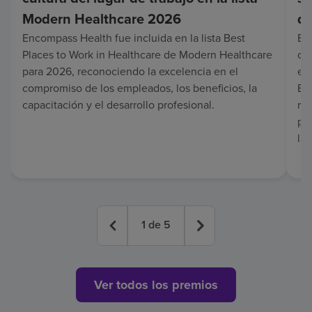
Modern Healthcare 2026
de
Encompass Health fue incluida en la lista Best
Enc
Places to Work in Healthcare de Modern Healthcare
co
para 2026, reconociendo la excelencia en el
en 
compromiso de los empleados, los beneficios, la
Es
capacitación y el desarrollo profesional.
re
pa
lar
1
de
5
Ver todos los premios