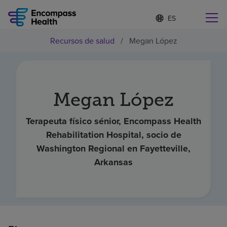
I
Lista
d
de
i
idiomas
Recursos de salud
/
Megan López
o
Encuentre una localidad cerca de usted
contraída
m
a
s
e
l
Megan López
Por qué debe elegirnos
e
c
c
Terapeuta físico sénior, Encompass Health
Servicios de rehabilitación
i
Rehabilitation Hospital, socio de
o
Washington Regional en Fayetteville,
n
Pacientes y cuidadores
a
Arkansas
d
o
Recursos de salud
Acerca de nosotros