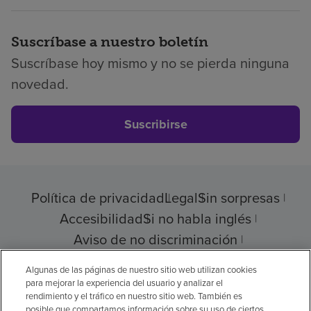
Suscríbase a nuestro boletín
Suscríbase hoy mismo y no se pierda ninguna
novedad.
Suscribirse
Política de privacidad
Legal
Sin sorpresas
Accesibilidad
Si no habla inglés
Aviso de no discriminación
Cumplimiento de los proveedores
Algunas de las páginas de nuestro sitio web utilizan cookies
para mejorar la experiencia del usuario y analizar el
rendimiento y el tráfico en nuestro sitio web. También es
posible que compartamos información sobre su uso de ciertos