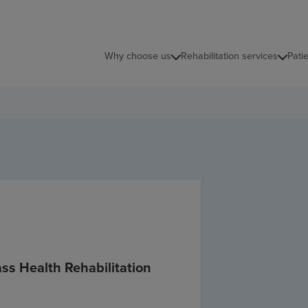
Why choose us
Rehabilitation services
Pati
ss Health Rehabilitation