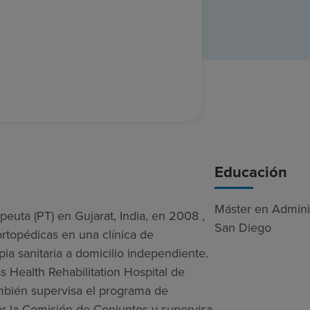
Educación
Máster en Adminis
euta (PT) en Gujarat, India, en 2008 ,
San Diego
ortopédicas en una clínica de
pia sanitaria a domicilio independiente.
 Health Rehabilitation Hospital de
ambién supervisa el programa de
por la Comisión de Conjuntos y supervisa