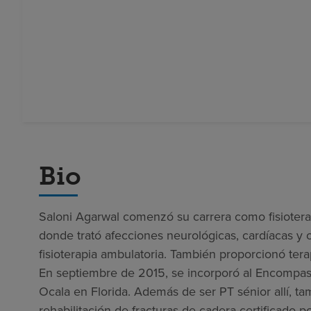
Bio
Saloni Agarwal comenzó su carrera como fisioterap
donde trató afecciones neurológicas, cardíacas y 
fisioterapia ambulatoria. También proporcionó tera
En septiembre de 2015, se incorporó al Encompass
Ocala en Florida. Además de ser PT sénior allí, t
rehabilitación de fracturas de cadera certificado 