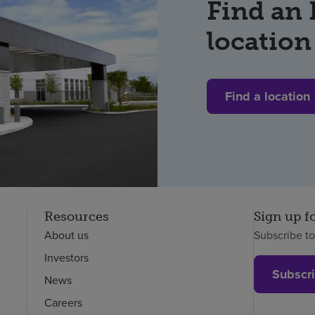
Find an
location
Find a location
Resources
Sign up f
About us
Subscribe t
Investors
Subscr
News
Careers