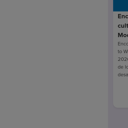
Enc
cul
Mod
Enco
to W
2026
de l
desa