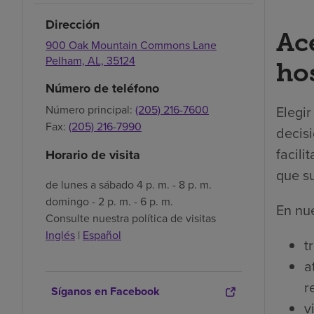
Dirección
Ac
900 Oak Mountain Commons Lane
Pelham,
AL,
35124
hos
Número de teléfono
Elegi
Número principal:
(205) 216-7600
Fax:
(205) 216-7990
decis
facili
Horario de visita
que su
de lunes a sábado 4 p. m. - 8 p. m.
domingo - 2 p. m. - 6 p. m.
En nue
Consulte nuestra política de visitas
Inglés
|
Español
t
a
r
Síganos en Facebook
v