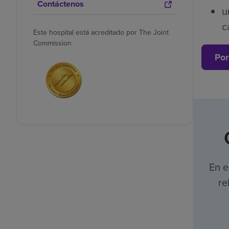
Contáctenos
u
c
Este hospital está acreditado por The Joint
Commission
Por
En e
re