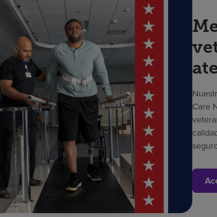
Me
ve
at
Nuestr
Care N
vetera
calida
seguro
Ac