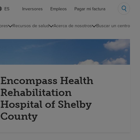
ista
Inversores
Empleos
Pagar mi factura
e
diomas
ores
Recursos de salud
Acerca de nosotros
Buscar un centro
ontraída
Encompass Health
Rehabilitation
Hospital of Shelby
County