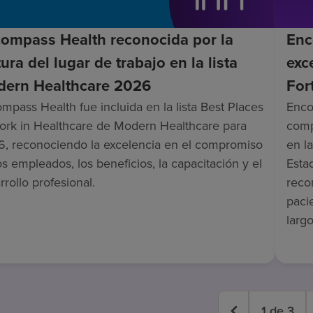
ompass Health reconocida por la
Enc
tura del lugar de trabajo en la lista
exc
ern Healthcare 2026
For
mpass Health fue incluida en la lista Best Places
Enco
ork in Healthcare de Modern Healthcare para
comp
, reconociendo la excelencia en el compromiso
en l
os empleados, los beneficios, la capacitación y el
Esta
rrollo profesional.
reco
paci
largo
1
de
3