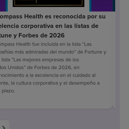
ompass Health es reconocida por su
Enc
elencia corporativa en las listas de
list
tune y Forbes de 2026
en 
Bec
mpass Health fue incluida en la lista “Las
añías más admiradas del mundo” de Fortune y
Encom
a lista “Las mejores empresas de los
mejor
dos Unidos” de Forbes de 2026, en
aten
nocimiento a la excelencia en el cuidado al
recon
ente, la cultura corporativa y el desempeño a
propó
 plazo.
emple
profe