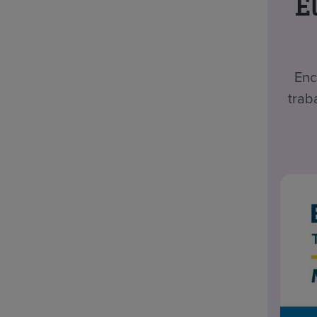
E
Enc
trab