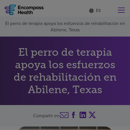
Lista
I
d
de
i
idiomas
El perro de terapia apoya los esfuerzos de rehabilitación en
o
Encuentre una localidad cerca de usted
contraída
Abilene, Texas
m
a
s
e
El perro de terapia
l
Por qué debe elegirnos
e
apoya los esfuerzos
c
c
Servicios de rehabilitación
de rehabilitación en
i
o
n
Abilene, Texas
Pacientes y cuidadores
a
d
o
Recursos de salud
Compartir en
Acerca de nosotros