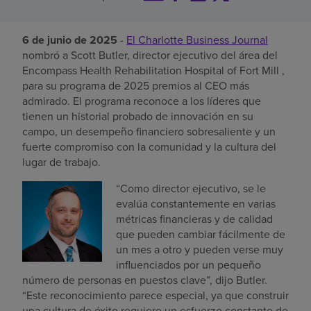
Buscar un centro
6 de junio de 2025
-
El Charlotte Business Journal
nombró a Scott Butler, director ejecutivo del área del
Encompass Health Rehabilitation Hospital of Fort Mill ,
Inversores
para su programa de 2025 premios al CEO más
Empleos
admirado. El programa reconoce a los líderes que
tienen un historial probado de innovación en su
Pagar mi factura
campo, un desempeño financiero sobresaliente y un
fuerte compromiso con la comunidad y la cultura del
lugar de trabajo.
“Como director ejecutivo, se le
evalúa constantemente en varias
métricas financieras y de calidad
que pueden cambiar fácilmente de
un mes a otro y pueden verse muy
influenciados por un pequeño
número de personas en puestos clave”, dijo Butler.
“Este reconocimiento parece especial, ya que construir
una cultura de éxito requiere un esfuerzo constante de