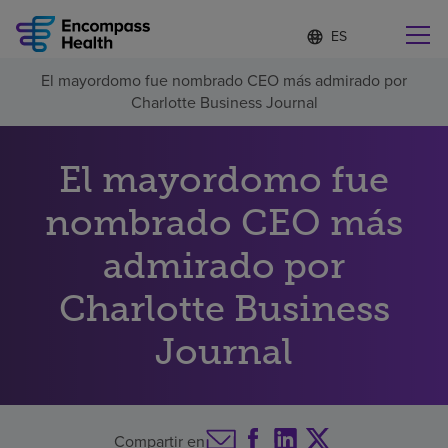
Lista
I
d
de
i
idiomas
El mayordomo fue nombrado CEO más admirado por
o
Encuentre una localidad cerca de usted
contraída
Charlotte Business Journal
m
a
s
e
El mayordomo fue
l
Por qué debe elegirnos
e
nombrado CEO más
c
c
Servicios de rehabilitación
admirado por
i
o
n
Charlotte Business
Pacientes y cuidadores
a
d
Journal
o
Recursos de salud
Acerca de nosotros
Compartir en