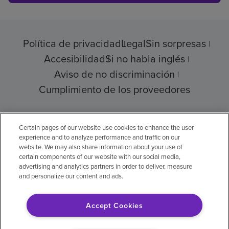
Política de privacidad
Legal
Sin sorpresas
Accesibilidad
Si no habla inglés
Aviso de no discriminación
Cumplimiento de los proveedores
Certain pages of our website use cookies to enhance the user
© 2026 Encompass Health Corporation
experience and to analyze performance and traffic on our
website. We may also share information about your use of
Preferencias de cookies
certain components of our website with our social media,
advertising and analytics partners in order to deliver, measure
and personalize our content and ads.
Aviso legal: Se tradujo con la ayuda de
Accept Cookies
inteligencia artificial (IA). La versión en inglés
es la versión oficial.