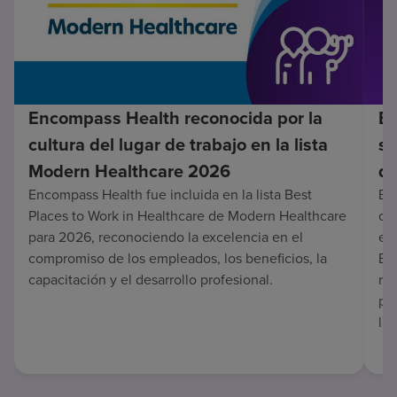
Encompass Health reconocida por la
En
cultura del lugar de trabajo en la lista
su
Modern Healthcare 2026
de
Encompass Health fue incluida en la lista Best
Enc
Places to Work in Healthcare de Modern Healthcare
co
para 2026, reconociendo la excelencia en el
en 
compromiso de los empleados, los beneficios, la
Es
capacitación y el desarrollo profesional.
re
pa
lar