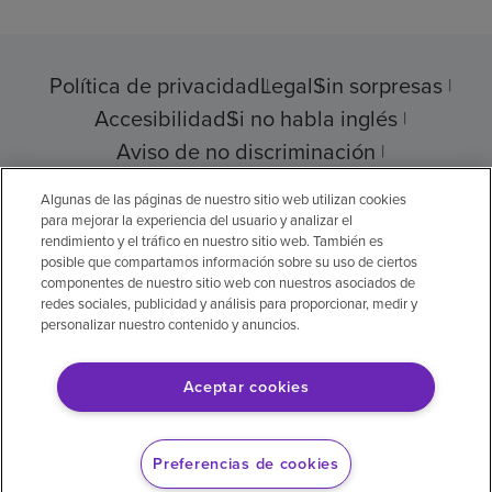
Política de privacidad
Legal
Sin sorpresas
Accesibilidad
Si no habla inglés
Aviso de no discriminación
Cumplimiento de los proveedores
Algunas de las páginas de nuestro sitio web utilizan cookies
para mejorar la experiencia del usuario y analizar el
rendimiento y el tráfico en nuestro sitio web. También es
posible que compartamos información sobre su uso de ciertos
componentes de nuestro sitio web con nuestros asociados de
© 2026 Encompass Health Corporation
redes sociales, publicidad y análisis para proporcionar, medir y
personalizar nuestro contenido y anuncios.
Preferencias de cookies
Aceptar cookies
Aviso legal: Se tradujo con la ayuda de
inteligencia artificial (IA). La versión en inglés
Preferencias de cookies
es la versión oficial.