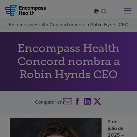
Lista
I
d
de
i
idiomas
Encompass Health Concord nombra a Robin Hynds CEO
o
Encuentre una localidad cerca de usted
contraída
m
a
s
Encompass Health
e
l
Concord nombra a
Por qué debe elegirnos
e
c
Robin Hynds CEO
c
Servicios de rehabilitación
i
o
n
Pacientes y cuidadores
a
d
Compartir en
o
Recursos de salud
2 de
julio de
Acerca de nosotros
2025
–