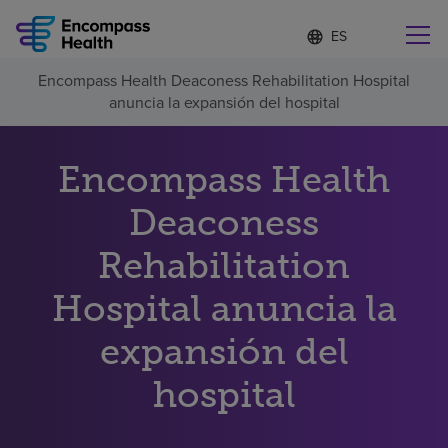
Lista
I
d
de
i
idiomas
Encompass Health Deaconess Rehabilitation Hospital
o
Encuentre una localidad cerca de usted
contraída
anuncia la expansión del hospital
m
a
s
e
Encompass Health
l
Por qué debe elegirnos
e
Deaconess
c
c
Servicios de rehabilitación
Rehabilitation
i
o
n
Hospital anuncia la
Pacientes y cuidadores
a
d
expansión del
o
Recursos de salud
hospital
Acerca de nosotros