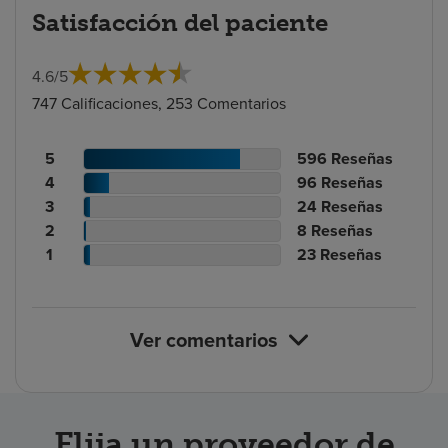
Satisfacción del paciente
4.6
/
5
747 Calificaciones, 253 Comentarios
Recuento
N.º
5
596
Reseñas
de
Recuento
de
N.º
4
96
Reseñas
calificaciones
de
Recuento
reseñas
de
N.º
3
24
Reseñas
de
calificaciones
Recuento
de
reseñas
de
N.º
2
8
Reseñas
pacientes
de
de
calificaciones
Recuento
reseñas
de
N.º
1
23
Reseñas
pacientes
calificaciones
de
de
reseñas
de
de
pacientes
calificaciones
reseñas
pacientes
de
Ver comentarios
pacientes
Elija un proveedor de