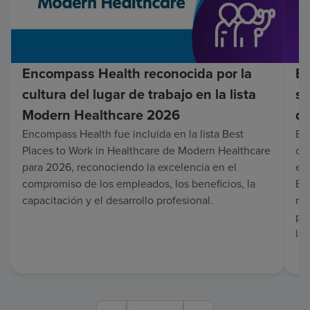
Encompass Health reconocida por la
En
cultura del lugar de trabajo en la lista
su
Modern Healthcare 2026
de
Encompass Health fue incluida en la lista Best
Enc
Places to Work in Healthcare de Modern Healthcare
co
para 2026, reconociendo la excelencia en el
en 
compromiso de los empleados, los beneficios, la
Es
capacitación y el desarrollo profesional.
re
pa
lar