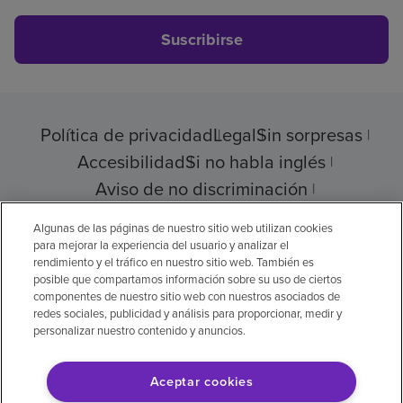
Suscribirse
Política de privacidad
Legal
Sin sorpresas
Accesibilidad
Si no habla inglés
Aviso de no discriminación
Cumplimiento de los proveedores
Algunas de las páginas de nuestro sitio web utilizan cookies
para mejorar la experiencia del usuario y analizar el
rendimiento y el tráfico en nuestro sitio web. También es
posible que compartamos información sobre su uso de ciertos
componentes de nuestro sitio web con nuestros asociados de
© 2026 Encompass Health Corporation
redes sociales, publicidad y análisis para proporcionar, medir y
personalizar nuestro contenido y anuncios.
Preferencias de cookies
Aceptar cookies
Aviso legal: Se tradujo con la ayuda de