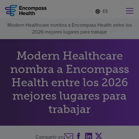
Lista
I
d
de
i
idiomas
Modern Healthcare nombra a Encompass Health entre los
o
Encuentre una localidad cerca de usted
contraída
2026 mejores lugares para trabajar
m
a
s
e
Modern Healthcare
l
Por qué debe elegirnos
e
nombra a Encompass
c
c
Servicios de rehabilitación
Health entre los 2026
i
o
n
mejores lugares para
Pacientes y cuidadores
a
d
trabajar
o
Recursos de salud
Acerca de nosotros
Compartir en