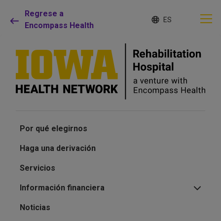
Regrese a
Lista
I
d
Encompass Health
de
i
idiomas
o
contraída
m
a
s
e
Por qué debe elegirnos
l
e
c
Servicios de rehabilitación
c
i
Por qué elegirnos
o
Pacientes y cuidadores
n
Haga una derivación
a
d
Servicios
Recursos de salud
o
Información financiera
Acerca de nosotros
Noticias