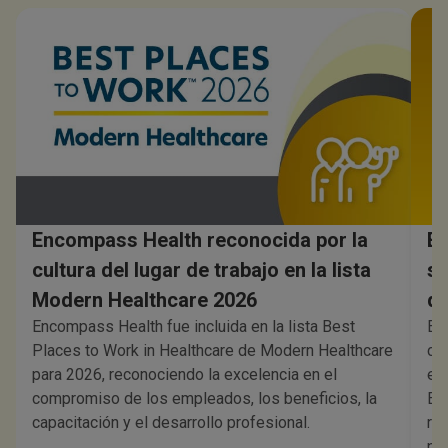
Encompass Health reconocida por la
En
cultura del lugar de trabajo en la lista
su
Modern Healthcare 2026
de
Encompass Health fue incluida en la lista Best
En
Places to Work in Healthcare de Modern Healthcare
co
para 2026, reconociendo la excelencia en el
en
compromiso de los empleados, los beneficios, la
Es
capacitación y el desarrollo profesional.
re
pa