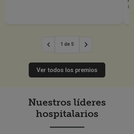
lar
1
de
5
Ver todos los premios
Nuestros líderes
hospitalarios