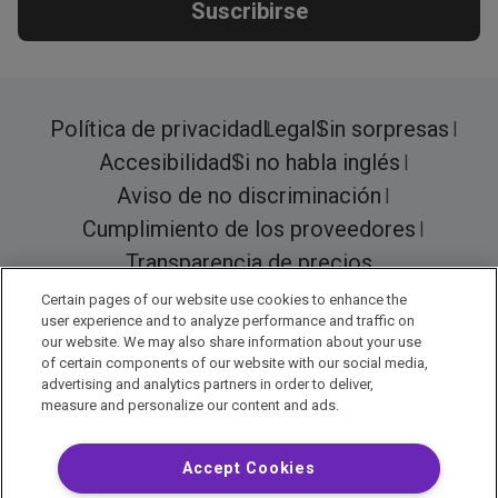
Suscribirse
Política de privacidad
Legal
Sin sorpresas
Accesibilidad
Si no habla inglés
Aviso de no discriminación
Cumplimiento de los proveedores
Transparencia de precios
Certain pages of our website use cookies to enhance the
user experience and to analyze performance and traffic on
our website. We may also share information about your use
© 2026 Encompass Health Corporation
of certain components of our website with our social media,
advertising and analytics partners in order to deliver,
Preferencias de cookies
measure and personalize our content and ads.
Accept Cookies
Aviso legal: Se tradujo con la ayuda de