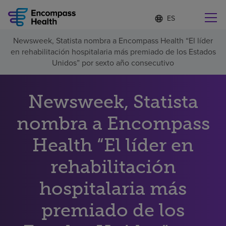
Lista
I
d
de
i
idiomas
Newsweek, Statista nombra a Encompass Health “El líder
o
Encuentre una localidad cerca de usted
contraída
en rehabilitación hospitalaria más premiado de los Estados
m
a
Unidos” por sexto año consecutivo
s
e
l
Newsweek, Statista
Por qué debe elegirnos
e
c
nombra a Encompass
c
Servicios de rehabilitación
i
o
Health “El líder en
n
Pacientes y cuidadores
a
rehabilitación
d
o
hospitalaria más
Recursos de salud
premiado de los
Acerca de nosotros