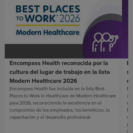
Encompass Health reconocida por la
En
cultura del lugar de trabajo en la lista
su
Modern Healthcare 2026
de
Encompass Health fue incluida en la lista Best
Enc
Places to Work in Healthcare de Modern Healthcare
co
para 2026, reconociendo la excelencia en el
en 
compromiso de los empleados, los beneficios, la
Es
capacitación y el desarrollo profesional.
re
pa
lar