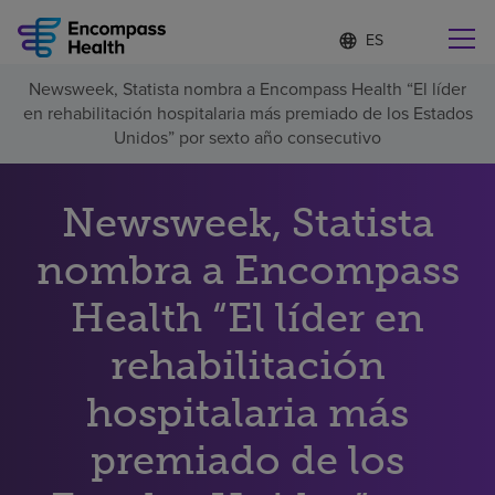
Lista
I
d
de
i
idiomas
Newsweek, Statista nombra a Encompass Health “El líder
o
Encuentre una localidad cerca de usted
contraída
en rehabilitación hospitalaria más premiado de los Estados
m
a
Unidos” por sexto año consecutivo
s
e
l
Newsweek, Statista
Por qué debe elegirnos
e
c
nombra a Encompass
c
Servicios de rehabilitación
i
o
Health “El líder en
n
Pacientes y cuidadores
a
rehabilitación
d
o
hospitalaria más
Recursos de salud
premiado de los
Acerca de nosotros