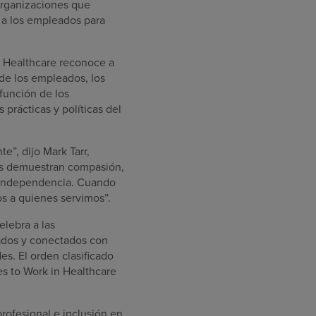
organizaciones que
n a los empleados para
rn Healthcare reconoce a
de los empleados, los
función de los
prácticas y políticas del
e”, dijo Mark Tarr,
dos demuestran compasión,
a independencia. Cuando
s a quienes servimos”.
elebra a las
ados y conectados con
es. El orden clasificado
es to Work in Healthcare
rofesional e inclusión en