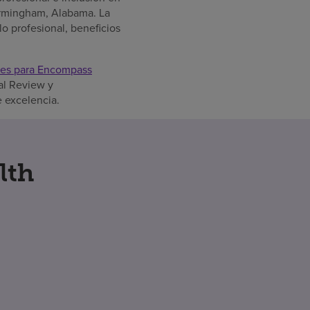
Birmingham, Alabama. La
o profesional, beneficios
ores para Encompass
al Review y
e excelencia.
lth