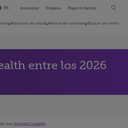
ista
Inversores
Empleos
Pagar mi factura
e
diomas
ores
Recursos de salud
Acerca de nosotros
Buscar un centro
ontraída
lth entre los 2026
 de sus
mejores lugares