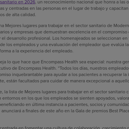
r sanitario en 2026
, un reconocimiento nacional que honra a las 
as y centradas en las personas en el lugar de trabajo y capacita
os de alta calidad.
ma Mejores lugares para trabajar en el sector sanitario de Mode
itarios y empresas que demuestran excelencia en el compromiso 
y el desarrollo profesional. Los homenajeados se seleccionan en 
de los empleados y una evaluación del empleador que evalúa las 
 forma a la experiencia del empleado.
eja lo que hace que Encompass Health sea especial: nuestra gent
ecutivo de Encompass Health. “Todos los días, nuestros emplea
miso inquebrantable para ayudar a los pacientes a recuperar l
e, están facultados para cuidar de manera excepcional a aquello
la lista de Mejores lugares para trabajar en el sector sanitario c
 entornos en los que los empleados se sienten apoyados, valor
 beneficiando en última instancia a pacientes, socios y comunidad
anunciará a finales de este año en la Gala de premios Best Plac
entrada en fomentar una cultura de colaboración, crecimiento p