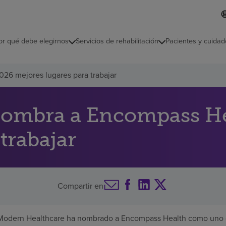
L
I
d
d
i
i
o
or qué debe elegirnos
Servicios de rehabilitación
Pacientes y cuidad
c
m
a
s
26 mejores lugares para trabajar
e
l
e
c
ombra a Encompass Hea
c
i
trabajar
o
n
a
d
o
Compartir en
odern Healthcare ha nombrado a Encompass Health como uno