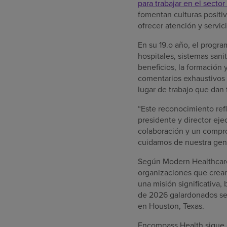
para trabajar en el secto
fomentan culturas positiv
ofrecer atención y servici
En su 19.o año, el progra
hospitales, sistemas san
beneficios, la formación 
comentarios exhaustivos 
lugar de trabajo que dan
“Este reconocimiento refl
presidente y director ej
colaboración y un compro
cuidamos de nuestra gent
Según Modern Healthcare, 
organizaciones que crean
una misión significativa,
de 2026 galardonados se 
en Houston, Texas.
Encompass Health sigue c